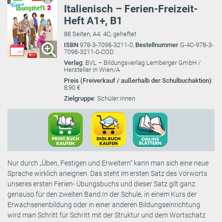
Italienisch – Ferien-Freizeit-
Heft A1+, B1
88 Seiten, A4. 4C, geheftet
ISBN
978-3-7098-3211-0,
Bestellnummer
G-4C-978-3-
7098-3211-0-COD
Verlag
: BVL – Bildungsverlag Lemberger GmbH /
Hersteller in Wien/A
Preis (Freiverkauf / außerhalb der Schulbuchaktion)
:
8,90 €
Zielgruppe
: Schüler:innen
Nur durch „Üben, Festigen und Erweitern“ kann man sich eine neue
Sprache wirklich aneignen. Das steht im ersten Satz des Vorworts
unseres ersten Ferien- Übungsbuchs und dieser Satz gilt ganz
genauso für den zweiten Band.In der Schule, in einem Kurs der
Erwachsenenbildung oder in einer anderen Bildungseinrichtung
wird man Schritt für Schritt mit der Struktur und dem Wortschatz