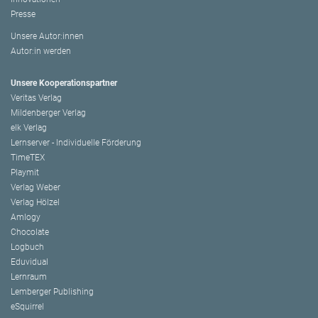
Presse
Unsere Autor:innen
Autor:in werden
Unsere Kooperationspartner
Veritas Verlag
Mildenberger Verlag
elk Verlag
Lernserver - Individuelle Förderung
TimeTEX
Playmit
Verlag Weber
Verlag Hölzel
Amlogy
Chocolate
Logbuch
Eduvidual
Lernraum
Lemberger Publishing
eSquirrel