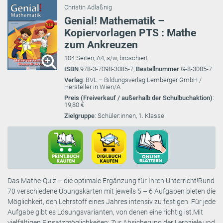
Christin Adlaßnig
Genial! Mathematik –
Kopiervorlagen PTS : Mathe
zum Ankreuzen
104 Seiten, A4, s/w, broschiert
ISBN
978-3-7098-3085-7,
Bestellnummer
G-8-3085-7
Verlag
: BVL – Bildungsverlag Lemberger GmbH /
Hersteller in Wien/A
Preis (Freiverkauf / außerhalb der Schulbuchaktion)
:
19,80 €
Zielgruppe
: Schüler:innen, 1. Klasse
Das Mathe-Quiz – die optimale Ergänzung für Ihren Unterricht!Rund
70 verschiedene Übungskarten mit jeweils 5 – 6 Aufgaben bieten die
Möglichkeit, den Lehrstoff eines Jahres intensiv zu festigen. Für jede
Aufgabe gibt es Lösungsvarianten, von denen eine richtig ist.Mit
vielfältigen Einsatzmöglichkeiten: Zur Absicherung der Lernziele und