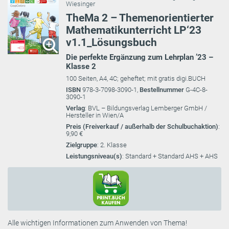
Wiesinger
TheMa 2 – Themenorientierter
Mathematikunterricht LP‘23
v1.1_Lösungsbuch
Die perfekte Ergänzung zum Lehrplan ’23 –
Klasse 2
100 Seiten, A4, 4C; geheftet; mit gratis digi.BUCH
ISBN
978-3-7098-3090-1,
Bestellnummer
G-4C-8-
3090-1
Verlag
: BVL – Bildungsverlag Lemberger GmbH /
Hersteller in Wien/A
Preis (Freiverkauf / außerhalb der Schulbuchaktion)
:
9,90 €
Zielgruppe
: 2. Klasse
Leistungsniveau(s)
: Standard + Standard AHS + AHS
Alle wichtigen Informationen zum Anwenden von Thema!