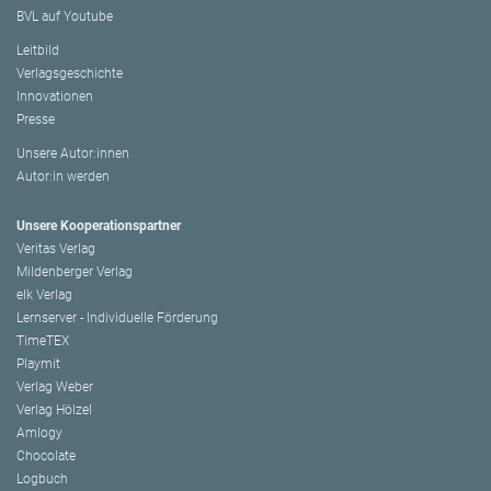
BVL auf Youtube
Leitbild
Verlagsgeschichte
Innovationen
Presse
Unsere Autor:innen
Autor:in werden
Unsere Kooperationspartner
Veritas Verlag
Mildenberger Verlag
elk Verlag
Lernserver - Individuelle Förderung
TimeTEX
Playmit
Verlag Weber
Verlag Hölzel
Amlogy
Chocolate
Logbuch