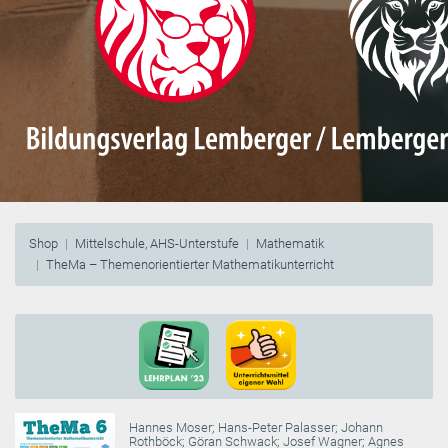
Shop
Mittelschule, AHS-Unterstufe
Mathematik
TheMa – Themenorientierter Mathematikunterricht
Hannes Moser
;
Hans-Peter Palasser
;
Johann
Rothböck
;
Göran Schwack
;
Josef Wagner
;
Agnes