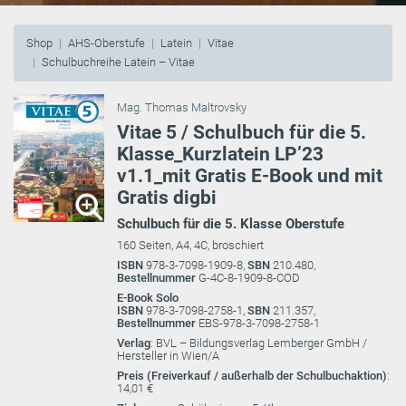
Shop
AHS-Oberstufe
Latein
Vitae
Schulbuchreihe Latein – Vitae
Mag. Thomas Maltrovsky
Vitae 5 / Schulbuch für die 5.
Klasse_Kurzlatein LP’23
v1.1_mit Gratis E-Book und mit
Gratis digbi
Schulbuch für die 5. Klasse Oberstufe
160 Seiten, A4, 4C, broschiert
ISBN
978-3-7098-1909-8,
SBN
210.480,
Bestellnummer
G-4C-8-1909-8-COD
E-Book Solo
ISBN
978-3-7098-2758-1,
SBN
211.357,
Bestellnummer
EBS-978-3-7098-2758-1
Verlag
: BVL – Bildungsverlag Lemberger GmbH /
Hersteller in Wien/A
Preis (Freiverkauf / außerhalb der Schulbuchaktion)
:
14,01 €