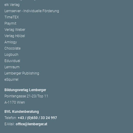
elk Verlag
Lernserver - Individuelle Förderung
TimeTEX
Playmit
Verlag Weber
Verlag Hölzel
Amlogy
Chocolate
Logbuch
Eduvidual
Lernraum
Lemberger Publishing
eSquirrel
Bildungsverlag Lemberger
Pointengasse 21-23/Top 11
A-1170 Wien
BVL Kundenberatung
Telefon:
+43 / (0)650 / 33 24 997
E-Mail:
office@lemberger.at