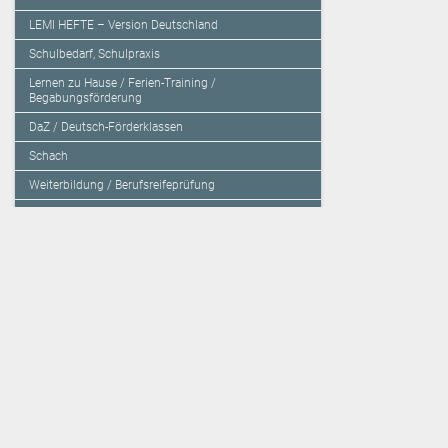
LEMI HEFTE – Version Deutschland
Schulbedarf, Schulpraxis
Lernen zu Hause / Ferien-Training /
Begabungsförderung
DaZ / Deutsch-Förderklassen
Schach
Weiterbildung / Berufsreifeprüfung
Sachbücher / Fachbücher / Tagungsbände
Herzensbildung / Resilienz / Traumapädagogik
Programmieren mit Kids
Deutschland – Grundschule
Deutschland – Gymnasium
Über den Verlag
Unsere Kooperati
Impressum, AGB und Lieferbestimmungen
Veritas Verlag
Kontakt
Mildenberger Verl