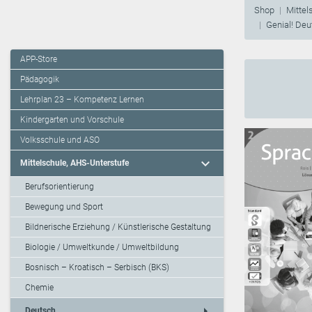
Shop
Mittel
Genial! De
APP-Store
Pädagogik
Lehrplan 23 – Kompetenz Lernen
Kindergarten und Vorschule
Volksschule und ASO
expand_more
Mittelschule, AHS-Unterstufe
Berufsorientierung
Bewegung und Sport
Bildnerische Erziehung / Künstlerische Gestaltung
Biologie / Umweltkunde / Umweltbildung
Bosnisch – Kroatisch – Serbisch (BKS)
Chemie
arrow_right
Deutsch