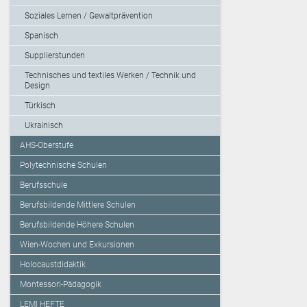
Soziales Lernen / Gewaltprävention
Spanisch
Supplierstunden
Technisches und textiles Werken / Technik und
Design
Türkisch
Ukrainisch
AHS-Oberstufe
Polytechnische Schulen
Berufsschule
Berufsbildende Mittlere Schulen
Berufsbildende Höhere Schulen
Wien-Wochen und Exkursionen
Holocaustdidaktik
Montessori-Pädagogik
LEMI HEFTE