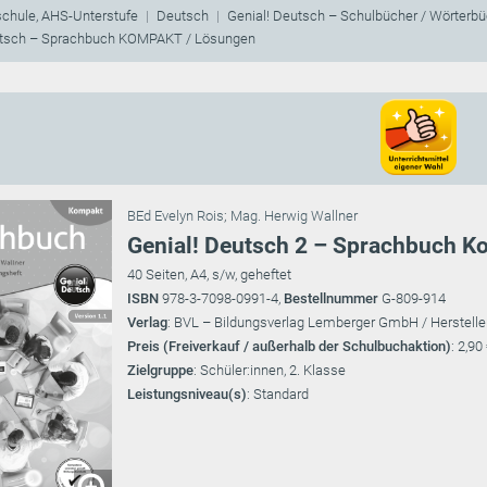
schule, AHS-Unterstufe
Deutsch
Genial! Deutsch – Schulbücher / Wörterbüc
utsch – Sprachbuch KOMPAKT / Lösungen
BEd Evelyn Rois
;
Mag. Herwig Wallner
Genial! Deutsch 2 – Sprachbuch K
40 Seiten, A4, s/w, geheftet
ISBN
978-3-7098-0991-4,
Bestellnummer
G-809-914
Verlag
: BVL – Bildungsverlag Lemberger GmbH / Herstelle
Preis (Freiverkauf / außerhalb der Schulbuchaktion)
: 2,90
Zielgruppe
: Schüler:innen, 2. Klasse
Leistungsniveau(s)
: Standard