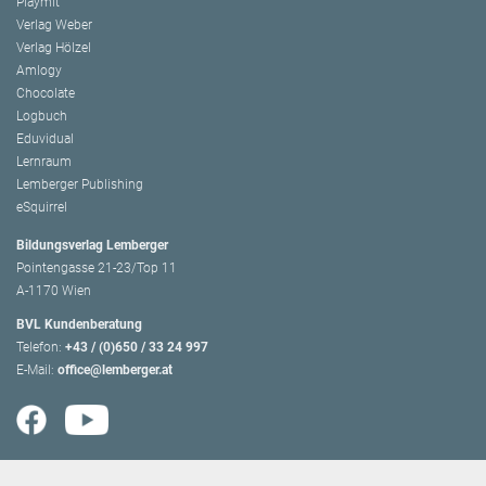
Playmit
Verlag Weber
Verlag Hölzel
Amlogy
Chocolate
Logbuch
Eduvidual
Lernraum
Lemberger Publishing
eSquirrel
Bildungsverlag Lemberger
Pointengasse 21-23/Top 11
A-1170 Wien
BVL Kundenberatung
Telefon:
+43 / (0)650 / 33 24 997
E-Mail:
office@lemberger.at