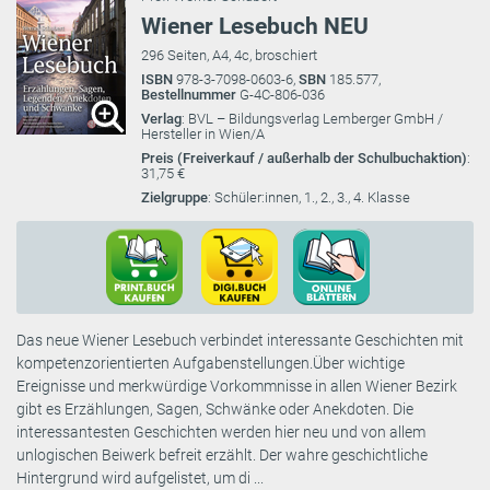
Wiener Lesebuch NEU
296 Seiten, A4, 4c, broschiert
ISBN
978-3-7098-0603-6,
SBN
185.577,
Bestellnummer
G-4C-806-036
Verlag
: BVL – Bildungsverlag Lemberger GmbH /
Hersteller in Wien/A
Preis (Freiverkauf / außerhalb der Schulbuchaktion)
:
31,75 €
Zielgruppe
: Schüler:innen, 1., 2., 3., 4. Klasse
Das neue Wiener Lesebuch verbindet interessante Geschichten mit
kompetenzorientierten Aufgabenstellungen.Über wichtige
Ereignisse und merkwürdige Vorkommnisse in allen Wiener Bezirk
gibt es Erzählungen, Sagen, Schwänke oder Anekdoten. Die
interessantesten Geschichten werden hier neu und von allem
unlogischen Beiwerk befreit erzählt. Der wahre geschichtliche
Hintergrund wird aufgelistet, um di ...