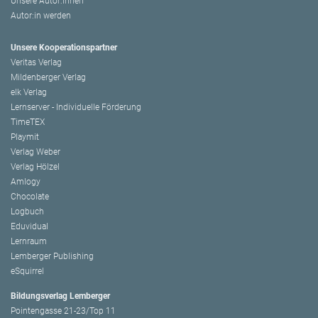
Unsere Autor:innen
Autor:in werden
Unsere Kooperationspartner
Veritas Verlag
Mildenberger Verlag
elk Verlag
Lernserver - Individuelle Förderung
TimeTEX
Playmit
Verlag Weber
Verlag Hölzel
Amlogy
Chocolate
Logbuch
Eduvidual
Lernraum
Lemberger Publishing
eSquirrel
Bildungsverlag Lemberger
Pointengasse 21-23/Top 11