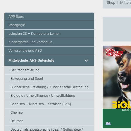
Shop
Mittel
APP-Store
Pädagogik
Lehrplan 23 – Kompetenz Lernen
Kindergarten und Vorschule
Volksschule und ASO
expand_more
Mittelschule, AHS-Unterstufe
Berufsorientierung
Bewegung und Sport
Bildnerische Erziehung / Künstlerische Gestaltung
Biologie / Umweltkunde / Umweltbildung
Bosnisch – Kroatisch – Serbisch (BKS)
Chemie
Deutsch
Deutsch als Zweitsprache (DaZ) / Geflüchtete /