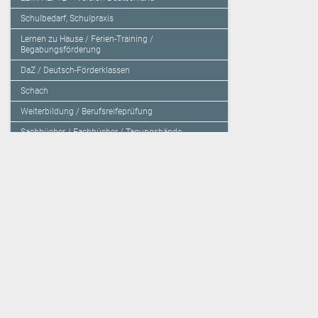
Schulbedarf, Schulpraxis
Lernen zu Hause / Ferien-Training /
Begabungsförderung
DaZ / Deutsch-Förderklassen
Schach
Weiterbildung / Berufsreifeprüfung
Sachbücher / Fachbücher / Tagungsbände
Herzensbildung / Resilienz / Traumapädagogik
Programmieren mit Kids
Deutschland – Grundschule
Deutschland – Gymnasium
Über den Verlag
Unsere Kooperati
Impressum, AGB und Lieferbestimmungen
Veritas Verlag
Kontakt
Mildenberger Verl
Kundenberatung (E-Mail)
elk Verlag