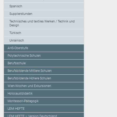
Spanisch
Supplierstunden
Technisches und textiles Werken / Technik und
Design
Türkisch
Ukrainisch
AHS-Oberstufe
Polytechnische Schulen
Berufsschule
Berufsbildende Mittlere Schulen
Berufsbildende Höhere Schulen
Wien-Wochen und Exkursionen
Holocaustdidaktik
Montessori-Pädagogik
LEMI HEFTE
LEMI HEFTE – Version Deutschland