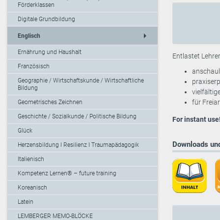
Förderklassen
Digitale Grundbildung
arrow_right
Englisch
Ernährung und Haushalt
Entlastet Lehre
Französisch
anschaul
Geographie / Wirtschaftskunde / Wirtschaftliche
praxiser
Bildung
vielfälti
für Freia
Geometrisches Zeichnen
Geschichte / Sozialkunde / Politische Bildung
For instant use
Glück
Downloads und
Herzensbildung I Resilienz I Traumapädagogik
Italienisch
Kompetenz Lernen® – future training
Koreanisch
Latein
LEMBERGER MEMO-BLÖCKE