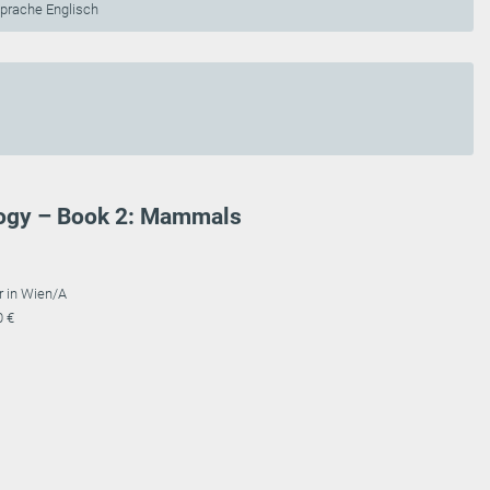
sprache Englisch
ology – Book 2: Mammals
r in Wien/A
0 €