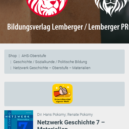
Shop
AHS-Oberstufe
Geschichte / Sozialkunde / Politische Bildung
Netzwerk Geschichte – Oberstufe – Materialien
Dir. Hans Pokorny
;
Renate Pokorny
Netzwerk Geschichte 7 –