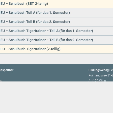
EU – Schulbuch (SET, 2-teilig)
EU – Schulbuch Teil A (für das 1. Semester)
EU – Schulbuch Teil B (für das 2. Semester)
EU – Schulbuch Tigertrainer – Teil A (für das 1. Semester)
EU – Schulbuch Tigertrainer – Teil B (für das 2. Semester)
EU – Schulbuch Tigertrainer (2-teilig)
onspartner
Bildungsverlag L
Pointengasse 21-
ag
A-1170 Wien
BVL Kundenberat
iduelle Förderung
Telefon:
+43 / (0)
E-Mail:
office@lem