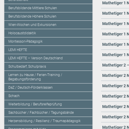
Mathetiger 1 N
Berufsbildende Mittlere Schulen
Mathetiger 1 N
Berufsbildende Höhere Schulen
Mathetiger 1 N
Wien-Wochen und Exkursionen
Holocaustdidaktik
Mathetiger 1 N
Montessori-Pädagogik
Mathetiger 1 N
LEMI HEFTE
Mathetiger 1 N
LEMI HEFTE – Version Deutschland
Mathetiger 2 
Schulbedarf, Schulpraxis
Lernen zu Hause / Ferien-Training /
Mathetiger 2 N
Begabungsförderung
Mathetiger 2 N
DaZ / Deutsch-Förderklassen
Schach
Mathetiger 2 N
Weiterbildung / Berufsreifeprüfung
Mathetiger 2 N
Sachbücher / Fachbücher / Tagungsbände
Mathetiger 2 N
Herzensbildung / Resilienz / Traumapädagogik
Mathetiger 2 N