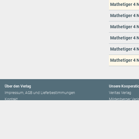
Mathetiger 4 N
Mathetiger 4 N
Mathetiger 4 N
Mathetiger 4 N
Mathetiger 4 N
Mathetiger 4 N
Über den Verlag
Unsere Kooperati
Impressum, AGB und Lieferbestimmungen
Veritas Verlag
Kontakt
Mildenberger Verl
Kundenberatung (E-Mail)
elk Verlag
Auslieferung (Direktbestellung für den Buchhandel)
Lernserver - Indiv
Datenschutzerklärung
TimeTEX
Playmit
Lemberger Blog
Verlag Weber
BVL auf Facebook
Verlag Hölzel