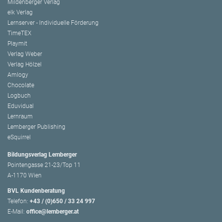
Mildenberger Verlag
elk Verlag
Lernserver - Individuelle Förderung
TimeTEX
Playmit
Verlag Weber
Verlag Hölzel
Amlogy
Chocolate
Logbuch
Eduvidual
Lernraum
Lemberger Publishing
eSquirrel
Bildungsverlag Lemberger
Pointengasse 21-23/Top 11
A-1170 Wien
BVL Kundenberatung
Telefon:
+43 / (0)650 / 33 24 997
E-Mail:
office@lemberger.at