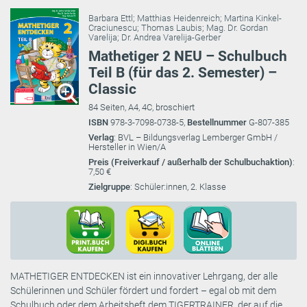
Barbara Ettl
;
Matthias Heidenreich
;
Martina Kinkel-
Craciunescu
;
Thomas Laubis
;
Mag. Dr. Gordan
Varelija
;
Dr. Andrea Varelija-Gerber
Mathetiger 2 NEU – Schulbuch
Teil B (für das 2. Semester) –
Classic
84 Seiten, A4, 4C, broschiert
ISBN
978-3-7098-0738-5,
Bestellnummer
G-807-385
Verlag
: BVL – Bildungsverlag Lemberger GmbH /
Hersteller in Wien/A
Preis (Freiverkauf / außerhalb der Schulbuchaktion)
:
7,50 €
Zielgruppe
: Schüler:innen, 2. Klasse
MATHETIGER ENTDECKEN ist ein innovativer Lehrgang, der alle
Schülerinnen und Schüler fördert und fordert – egal ob mit dem
Schulbuch oder dem Arbeitsheft dem TIGERTRAINER, der auf die