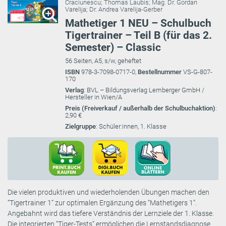
Craciunescu
;
Thomas Laubis
;
Mag. Dr. Gordan
Varelija
;
Dr. Andrea Varelija-Gerber
Mathetiger 1 NEU – Schulbuch
Tigertrainer – Teil B (für das 2.
Semester) – Classic
56 Seiten, A5, s/w, geheftet
ISBN
978-3-7098-0717-0,
Bestellnummer
VS-G-807-
170
Verlag
: BVL – Bildungsverlag Lemberger GmbH /
Hersteller in Wien/A
Preis (Freiverkauf / außerhalb der Schulbuchaktion)
:
2,90 €
Zielgruppe
: Schüler:innen, 1. Klasse
Die vielen produktiven und wiederholenden Übungen machen den
“Tigertrainer 1“ zur optimalen Ergänzung des “Mathetigers 1“.
Angebahnt wird das tiefere Verständnis der Lernziele der 1. Klasse.
Die integrierten “Tiger-Tests“ ermöglichen die Lernstandsdiagnose