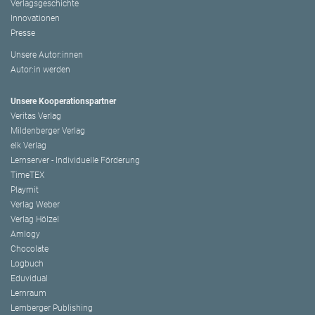
Verlagsgeschichte
Innovationen
Presse
Unsere Autor:innen
Autor:in werden
Unsere Kooperationspartner
Veritas Verlag
Mildenberger Verlag
elk Verlag
Lernserver - Individuelle Förderung
TimeTEX
Playmit
Verlag Weber
Verlag Hölzel
Amlogy
Chocolate
Logbuch
Eduvidual
Lernraum
Lemberger Publishing