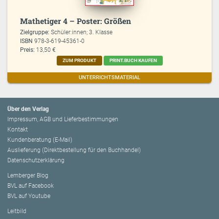
Mathetiger 4 – Poster: Größen
Zielgruppe:
Schüler:innen; 3. Klasse
ISBN
978-3-619-45361-0
Preis:
13,50 €
ZUM PRODUKT
PRINT.BUCH KAUFEN
UNTERRICHTSMATERIAL
Über den Verlag
Impressum, AGB und Lieferbestimmungen
Kontakt
Kundenberatung (E-Mail)
Auslieferung (Direktbestellung für den Buchhandel)
Datenschutzerklärung
Lemberger Blog
BVL auf Facebook
BVL auf Youtube
Leitbild