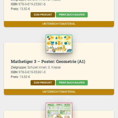
ISBN
978-3-619-25361-6
Preis:
13,50 €
ZUM PRODUKT
PRINT.BUCH KAUFEN
UNTERRICHTSMATERIAL
Mathetiger 3 – Poster: Geometrie (A1)
Zielgruppe:
Schüler:innen; 3. Klasse
ISBN
978-3-619-35361-3
Preis:
13,50 €
ZUM PRODUKT
PRINT.BUCH KAUFEN
UNTERRICHTSMATERIAL