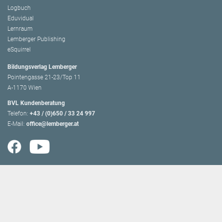
Logbuch
Eduvidual
Lernraum
Lemberger Publishing
eSquirrel
Bildungsverlag Lemberger
Pointengasse 21-23/Top 11
A-1170 Wien
BVL Kundenberatung
Telefon:
+43 / (0)650 / 33 24 997
E-Mail:
office@lemberger.at