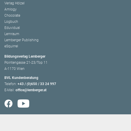
Verlag Hölzel
Amlogy
Chocolate
Logbuch
Eduvidual
Lernraum
Lemberger Publishing
eSquirrel
Bildungsverlag Lemberger
Pointengasse 21-23/Top 11
A-1170 Wien
BVL Kundenberatung
Telefon:
+43 / (0)650 / 33 24 997
E-Mail:
office@lemberger.at