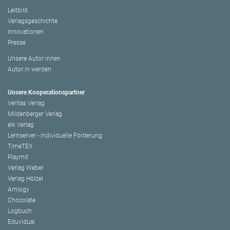
Leitbild
Verlagsgeschichte
Innovationen
Presse
Unsere Autor:innen
Autor:in werden
Unsere Kooperationspartner
Veritas Verlag
Mildenberger Verlag
elk Verlag
Lernserver - Individuelle Förderung
TimeTEX
Playmit
Verlag Weber
Verlag Hölzel
Amlogy
Chocolate
Logbuch
Eduvidual