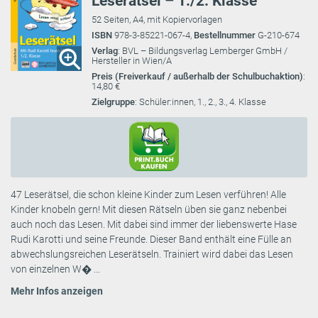
Leserätsel – 1./2. Klasse
52 Seiten, A4, mit Kopiervorlagen
ISBN
978-3-85221-067-4,
Bestellnummer
G-210-674
Verlag
: BVL – Bildungsverlag Lemberger GmbH /
Hersteller in Wien/A
Preis (Freiverkauf / außerhalb der Schulbuchaktion)
:
14,80 €
Zielgruppe
: Schüler:innen, 1., 2., 3., 4. Klasse
47 Leserätsel, die schon kleine Kinder zum Lesen verführen! Alle
Kinder knobeln gern! Mit diesen Rätseln üben sie ganz nebenbei
auch noch das Lesen. Mit dabei sind immer der liebenswerte Hase
Rudi Karotti und seine Freunde. Dieser Band enthält eine Fülle an
abwechslungsreichen Leserätseln. Trainiert wird dabei das Lesen
von einzelnen W� ...
Mehr Infos anzeigen