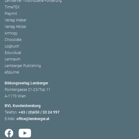
Lernserver - Individuelle Förderung
TimeTEX
Playmit
Verlag Weber
Verlag Hölzel
Amlogy
Chocolate
Logbuch
Eduvidual
Lernraum
Lemberger Publishing
eSquirrel
Bildungsverlag Lemberger
Pointengasse 21-23/Top 11
A-1170 Wien
BVL Kundenberatung
Telefon:
+43 / (0)650 / 33 24 997
E-Mail:
office@lemberger.at