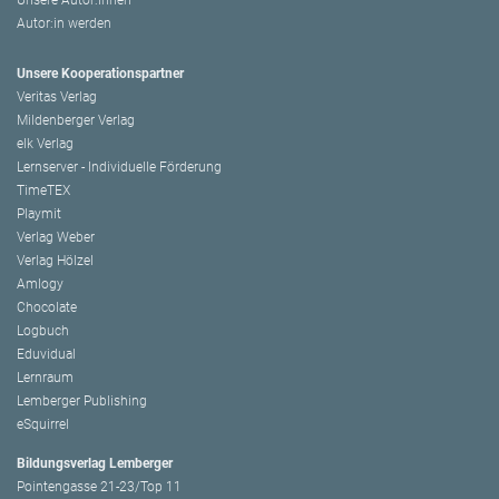
Unsere Autor:innen
Autor:in werden
Unsere Kooperationspartner
Veritas Verlag
Mildenberger Verlag
elk Verlag
Lernserver - Individuelle Förderung
TimeTEX
Playmit
Verlag Weber
Verlag Hölzel
Amlogy
Chocolate
Logbuch
Eduvidual
Lernraum
Lemberger Publishing
eSquirrel
Bildungsverlag Lemberger
Pointengasse 21-23/Top 11