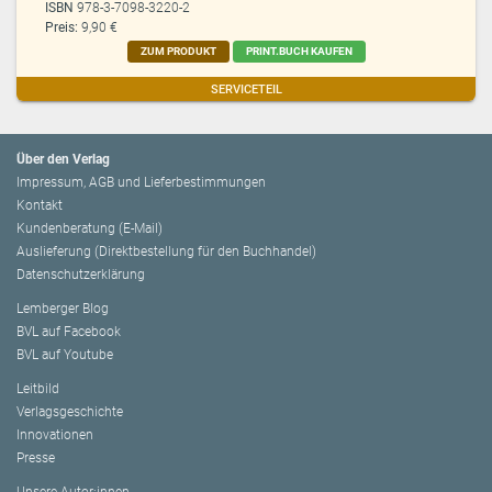
ISBN
978-3-7098-3220-2
Preis:
9,90 €
ZUM PRODUKT
PRINT.BUCH KAUFEN
SERVICETEIL
Über den Verlag
Impressum, AGB und Lieferbestimmungen
Kontakt
Kundenberatung (E-Mail)
Auslieferung (Direktbestellung für den Buchhandel)
Datenschutzerklärung
Lemberger Blog
BVL auf Facebook
BVL auf Youtube
Leitbild
Verlagsgeschichte
Innovationen
Presse