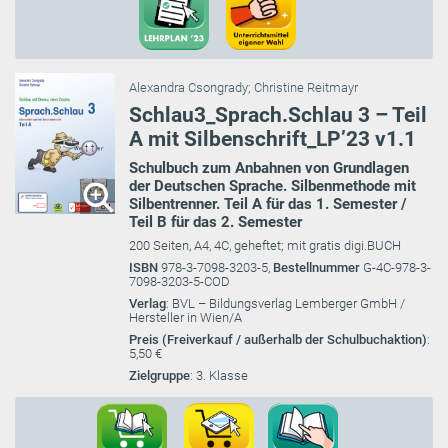
Alexandra Csongrady
;
Christine Reitmayr
Schlau3_Sprach.Schlau 3 – Teil
A mit Silbenschrift_LP’23 v1.1
Schulbuch zum Anbahnen von Grundlagen
der Deutschen Sprache. Silbenmethode mit
Silbentrenner. Teil A für das 1. Semester /
Teil B für das 2. Semester
200 Seiten, A4, 4C, geheftet; mit gratis digi.BUCH
ISBN
978-3-7098-3203-5,
Bestellnummer
G-4C-978-3-
7098-3203-5-COD
Verlag
: BVL – Bildungsverlag Lemberger GmbH /
Hersteller in Wien/A
Preis (Freiverkauf / außerhalb der Schulbuchaktion)
:
5,50 €
Zielgruppe
: 3. Klasse