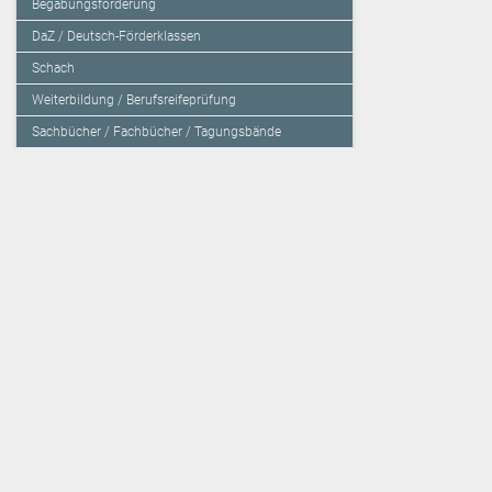
Begabungsförderung
DaZ / Deutsch-Förderklassen
Schach
Weiterbildung / Berufsreifeprüfung
Sachbücher / Fachbücher / Tagungsbände
Herzensbildung / Resilienz / Traumapädagogik
Programmieren mit Kids
Deutschland – Grundschule
Deutschland – Gymnasium
Über den Verlag
Unsere Kooperati
Impressum, AGB und Lieferbestimmungen
Veritas Verlag
Kontakt
Mildenberger Verl
Kundenberatung (E-Mail)
elk Verlag
Auslieferung (Direktbestellung für den Buchhandel)
Lernserver - Indiv
Datenschutzerklärung
TimeTEX
Playmit
Lemberger Blog