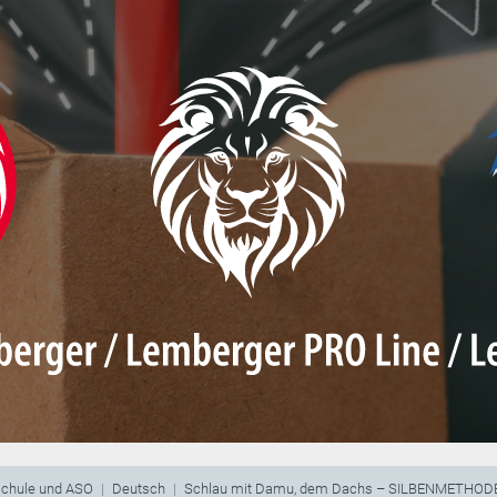
schule und ASO
Deutsch
Schlau mit Damu, dem Dachs – SILBENMETHOD