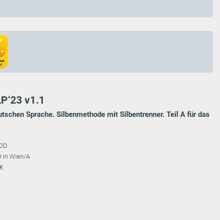
LP‘23 v1.1
chen Sprache. Silbenmethode mit Silbentrenner. Teil A für das
COD
r in Wien/A
 €