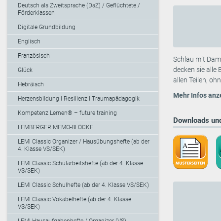
Deutsch als Zweitsprache (DaZ) / Geflüchtete /
Förderklassen
Digitale Grundbildung
Englisch
Französisch
Schlau mit Damu
decken sie alle
Glück
allen Teilen, oh
Hebräisch
Mehr Infos anz
Herzensbildung I Resilienz I Traumapädagogik
Kompetenz Lernen® – future training
Downloads und
LEMBERGER MEMO-BLÖCKE
LEMI Classic Organizer / Hausübungshefte (ab der
4. Klasse VS/SEK)
LEMI Classic Schularbeitshefte (ab der 4. Klasse
VS/SEK)
LEMI Classic Schulhefte (ab der 4. Klasse VS/SEK)
LEMI Classic Vokabelhefte (ab der 4. Klasse
VS/SEK)
LEMI Hausaufgabenhefte / Organizer (VS)