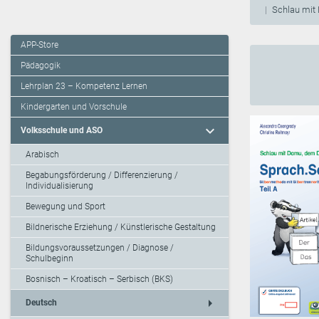
Schlau mit
APP-Store
Pädagogik
Lehrplan 23 – Kompetenz Lernen
Kindergarten und Vorschule
expand_more
Volksschule und ASO
Arabisch
Begabungsförderung / Differenzierung /
Individualisierung
Bewegung und Sport
Bildnerische Erziehung / Künstlerische Gestaltung
Bildungsvoraussetzungen / Diagnose /
Schulbeginn
Bosnisch – Kroatisch – Serbisch (BKS)
arrow_right
Deutsch