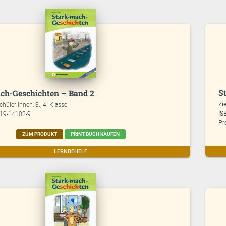
S
ch-Geschichten – Band 2
Zi
chüler:innen; 3., 4. Klasse
IS
619-14102-9
Pr
ZUM PRODUKT
PRINT.BUCH KAUFEN
LERNBEHELF