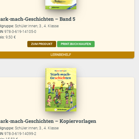
tark-mach-Geschichten – Band 5
elgruppe:
Schüler:innen; 3., 4. Klasse
BN
978-3-619-14105-0
eis:
9,50 €
ZUM PRODUKT
PRINT.BUCH KAUFEN
LERNBEHELF
tark-mach-Geschichten – Kopiervorlagen
elgruppe:
Schüler:innen; 3., 4. Klasse
BN
978-3-619-14099-2