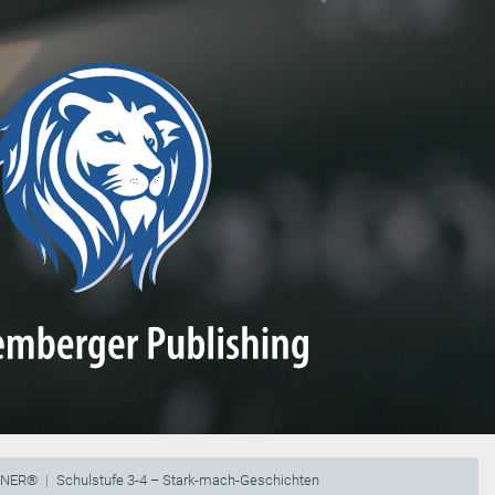
NNER®
Schulstufe 3-4 – Stark-mach-Geschichten