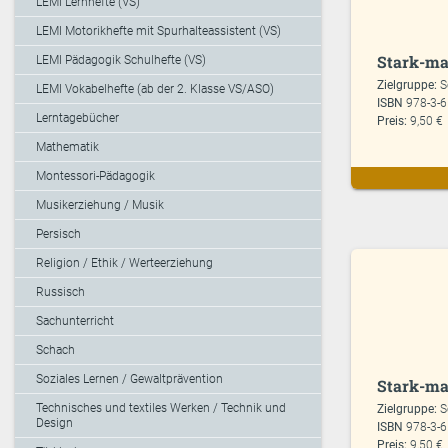
LEMI Lernhefte (VS)
LEMI Motorikhefte mit Spurhalteassistent (VS)
Stark-ma
LEMI Pädagogik Schulhefte (VS)
Zielgruppe:
S
LEMI Vokabelhefte (ab der 2. Klasse VS/ASO)
ISBN
978-3-
Lerntagebücher
Preis:
9,50 €
Mathematik
Montessori-Pädagogik
Musikerziehung / Musik
Persisch
Religion / Ethik / Werteerziehung
Russisch
Sachunterricht
Schach
Soziales Lernen / Gewaltprävention
Stark-ma
Technisches und textiles Werken / Technik und
Zielgruppe:
S
Design
ISBN
978-3-
Preis:
9,50 €