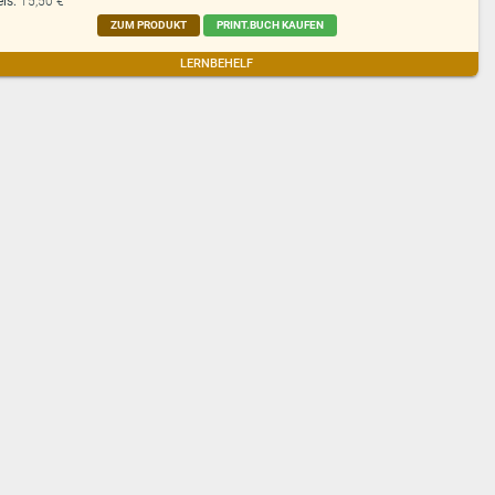
eis:
15,50 €
ZUM PRODUKT
PRINT.BUCH KAUFEN
LERNBEHELF