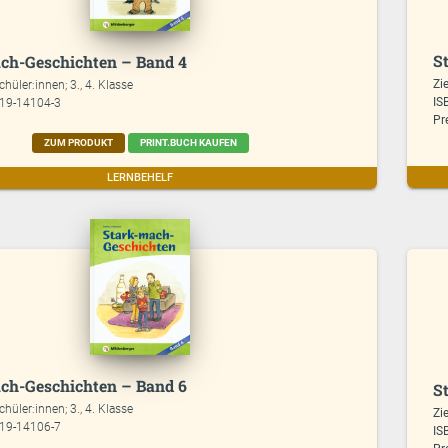
S
ch-Geschichten – Band 4
Zi
chüler:innen; 3., 4. Klasse
IS
619-14104-3
Pr
ZUM PRODUKT
PRINT.BUCH KAUFEN
LERNBEHELF
ch-Geschichten – Band 6
S
chüler:innen; 3., 4. Klasse
Zi
619-14106-7
IS