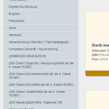
Digitale Grundbildung
Englisch
Französisch
Glück
Hebräisch
Herzensbildung I Resilienz I Traumapädagogik
Stark-ma
Kompetenz Lernen® – future training
Zielgruppe:
S
ISBN
978-3-
LEMBERGER MEMO-BLÖCKE
Preis:
9,50 €
LEMI Classic Organizer / Hausübungshefte (ab der
4. Klasse VS/SEK)
LEMI Classic Schularbeitshefte (ab der 4. Klasse
VS/SEK)
LEMI Classic Schulhefte (ab der 4. Klasse VS/SEK)
LEMI Classic Vokabelhefte (ab der 4. Klasse
VS/SEK)
LEMI Hausaufgabenhefte / Organizer (VS)