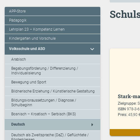
Schuls
APP-Store
Pädagogik
Lehrplan 23 – Kompetenz Lernen
Kindergarten und Vorschule
expand_more
Volksschule und ASO
Arabisch
Begabungsförderung / Differenzierung /
Individualisierung
Bewegung und Sport
Bildnerische Erziehung / Künstlerische Gestaltung
Stark-ma
Bildungsvoraussetzungen / Diagnose /
Zielgruppe:
S
Schulbeginn
ISBN
978-3-
Bosnisch – Kroatisch – Serbisch (BKS)
Preis:
45,90 
arrow_right
Deutsch
Deutsch als Zweitsprache (DaZ) / Geflüchtete /
Förderklassen