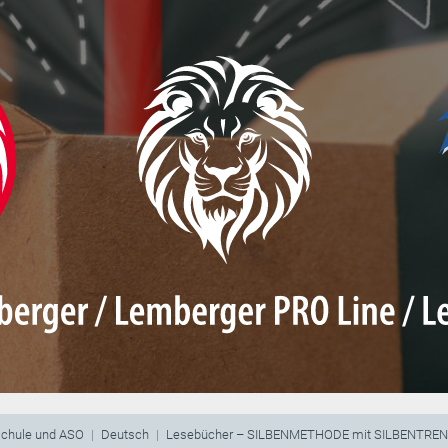
schule und ASO
Deutsch
Lesebücher – SILBENMETHODE mit SILBENTRE