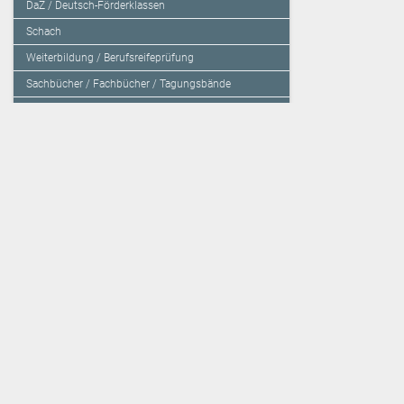
DaZ / Deutsch-Förderklassen
Schach
Weiterbildung / Berufsreifeprüfung
Sachbücher / Fachbücher / Tagungsbände
Herzensbildung / Resilienz / Traumapädagogik
Programmieren mit Kids
Deutschland – Grundschule
Deutschland – Gymnasium
Über den Verlag
Unsere Kooperati
Impressum, AGB und Lieferbestimmungen
Veritas Verlag
Kontakt
Mildenberger Verl
Kundenberatung (E-Mail)
elk Verlag
Auslieferung (Direktbestellung für den Buchhandel)
Lernserver - Indiv
Datenschutzerklärung
TimeTEX
Playmit
Lemberger Blog
Verlag Weber
BVL auf Facebook
Verlag Hölzel