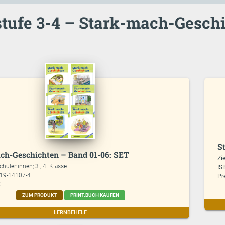
tufe 3-4 – Stark-mach-Gesch
S
ch-Geschichten – Band 01-06: SET
Zi
chüler:innen; 3., 4. Klasse
IS
619-14107-4
Pr
€
ZUM PRODUKT
PRINT.BUCH KAUFEN
LERNBEHELF