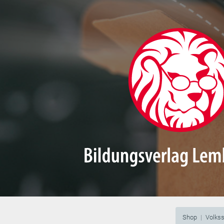
Shop
Volks