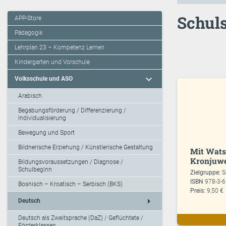
Schuls
APP-Store
Pädagogik
Lehrplan 23 – Kompetenz Lernen
Kindergarten und Vorschule
expand_more
Volksschule und ASO
Arabisch
Begabungsförderung / Differenzierung /
Individualisierung
Bewegung und Sport
Bildnerische Erziehung / Künstlerische Gestaltung
Mit Watso
Kronjuw
Bildungsvoraussetzungen / Diagnose /
Schulbeginn
Zielgruppe:
S
ISBN
978-3-
Bosnisch – Kroatisch – Serbisch (BKS)
Preis:
9,50 €
arrow_right
Deutsch
Deutsch als Zweitsprache (DaZ) / Geflüchtete /
Förderklassen