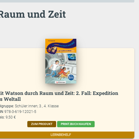
 Raum und Zeit
it Watson durch Raum und Zeit: 2. Fall: Expedition
ns Weltall
elgruppe:
Schüler:innen; 3., 4. Klasse
BN
978-3-619-12021-5
eis:
9,50 €
ZUM PRODUKT
PRINT.BUCH KAUFEN
LERNBEHELF