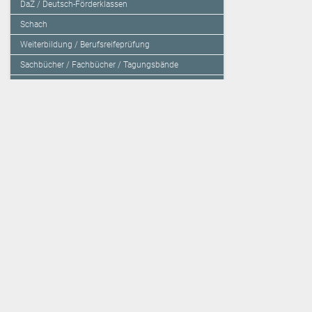
DaZ / Deutsch-Förderklassen
Schach
Weiterbildung / Berufsreifeprüfung
Sachbücher / Fachbücher / Tagungsbände
Herzensbildung / Resilienz / Traumapädagogik
Programmieren mit Kids
Deutschland – Grundschule
Deutschland – Gymnasium
Über den Verlag
Unsere Kooperati
Impressum, AGB und Lieferbestimmungen
Veritas Verlag
Kontakt
Mildenberger Verl
Kundenberatung (E-Mail)
elk Verlag
Auslieferung (Direktbestellung für den Buchhandel)
Lernserver - Indiv
Datenschutzerklärung
TimeTEX
Playmit
Lemberger Blog
Verlag Weber
BVL auf Facebook
Verlag Hölzel