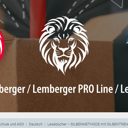
schule und ASO
Deutsch
Lesebücher – SILBENMETHODE mit SILBENTRE