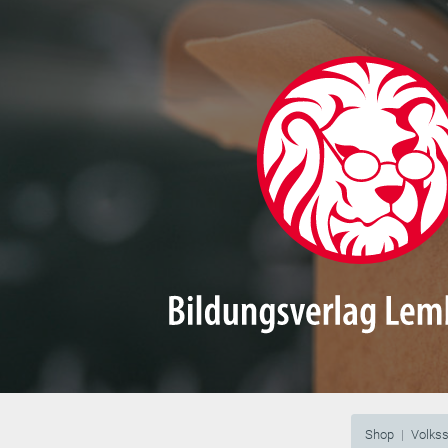
Shop
Volks