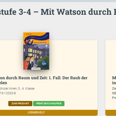
tufe 3-4 – Mit Watson durch
n durch Raum und Zeit: 1. Fall: Der Raub der
M
elen
i
chüler:innen; 3., 4. Klasse
Zi
619-12020-8
IS
Pr
ZUM PRODUKT
PRINT.BUCH KAUFEN
LERNBEHELF