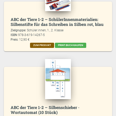
ABC der Tiere 1-2 – SchülerInnenmaterialien:
Silbenstifte für das Schreiben in Silben rot, blau
Zielgruppe:
Schüler:innen; 1., 2. Klasse
ISBN
978-3-619-14267-5
Preis:
12,90 €
ZUM PRODUKT
PRINT.BUCH KAUFEN
ABC der Tiere 1-2 – Silbenschieber ·
Wortautomat (10 Stück)