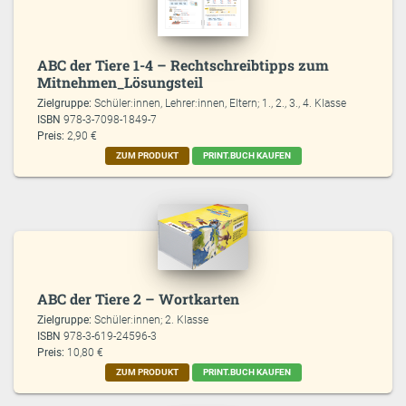
ABC der Tiere 1-4 – Rechtschreibtipps zum
Mitnehmen_Lösungsteil
Zielgruppe:
Schüler:innen, Lehrer:innen, Eltern; 1., 2., 3., 4. Klasse
ISBN
978-3-7098-1849-7
Preis:
2,90 €
ZUM PRODUKT
PRINT.BUCH KAUFEN
ABC der Tiere 2 – Wortkarten
Zielgruppe:
Schüler:innen; 2. Klasse
ISBN
978-3-619-24596-3
Preis:
10,80 €
ZUM PRODUKT
PRINT.BUCH KAUFEN