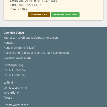
Zielgruppe:
Lehrer:innen; 1., 2. Klasse
ISBN
978-3-85221-411-5
Preis:
27,90 €
ZUM PRODUKT
PRINT.BUCH KAUFEN
Über den Verlag
Impressum, AGB und Lieferbestimmungen
Kontakt
Kundenberatung (E-Mail)
Auslieferung (Direktbestellung für den Buchhandel)
Datenschutzerklärung
Lemberger Blog
BVL auf Facebook
BVL auf Youtube
Leitbild
Verlagsgeschichte
Innovationen
Presse
Unsere Autor:innen