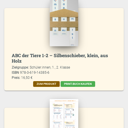
ABC der Tiere 1-2 – Silbenschieber, klein, aus
Holz
Zielgruppe:
Schüler:innen; 1., 2. Klasse
ISBN
978-3-619-14385-6
Preis:
16,50 €
ZUM PRODUKT
PRINT.BUCH KAUFEN