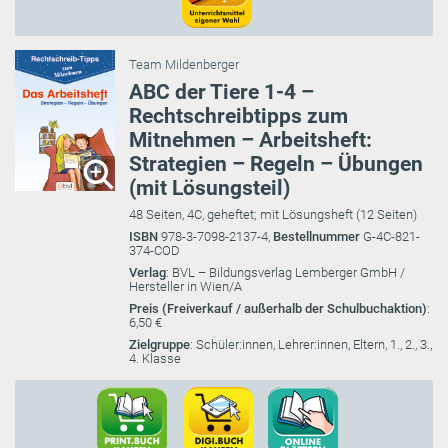
Team Mildenberger
ABC der Tiere 1-4 –
Rechtschreibtipps zum
Mitnehmen – Arbeitsheft:
Strategien – Regeln – Übungen
(mit Lösungsteil)
48 Seiten, 4C, geheftet; mit Lösungsheft (12 Seiten)
ISBN
978-3-7098-2137-4,
Bestellnummer
G-4C-821-
374-COD
Verlag
: BVL – Bildungsverlag Lemberger GmbH /
Hersteller in Wien/A
Preis (Freiverkauf / außerhalb der Schulbuchaktion)
:
6,50 €
Zielgruppe
: Schüler:innen, Lehrer:innen, Eltern, 1., 2., 3.,
4. Klasse