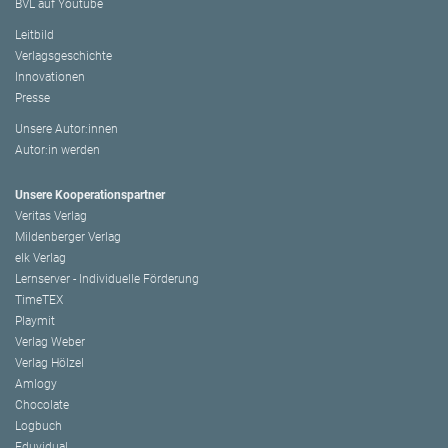
BVL auf Youtube
Leitbild
Verlagsgeschichte
Innovationen
Presse
Unsere Autor:innen
Autor:in werden
Unsere Kooperationspartner
Veritas Verlag
Mildenberger Verlag
elk Verlag
Lernserver - Individuelle Förderung
TimeTEX
Playmit
Verlag Weber
Verlag Hölzel
Amlogy
Chocolate
Logbuch
Eduvidual