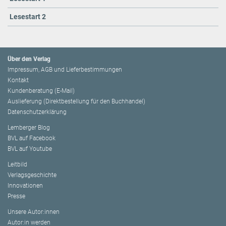
Lesestart 2
Über den Verlag
Impressum, AGB und Lieferbestimmungen
Kontakt
Kundenberatung (E-Mail)
Auslieferung (Direktbestellung für den Buchhandel)
Datenschutzerklärung
Lemberger Blog
BVL auf Facebook
BVL auf Youtube
Leitbild
Verlagsgeschichte
Innovationen
Presse
Unsere Autor:innen
Autor:in werden