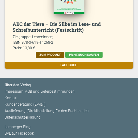
ABC der Tiere – Die Silbe im Lese- und
Schreibunterricht (Festschrift)
Zielgruppe:
Lehrer:innen;
ISBN
978-3-619-14268-2
Preis:
13,80 €
ZUM PRODUKT
PRINT.BUCH KAUFEN
FACHBUCH
Über den Verlag
Impressum, AGB und Lieferbestimmungen
Kontakt
Kundenberatung (E-Mail)
Auslieferung (Direktbestellung für den Buchhandel)
Datenschutzerklärung
Lemberger Blog
BVL auf Facebook