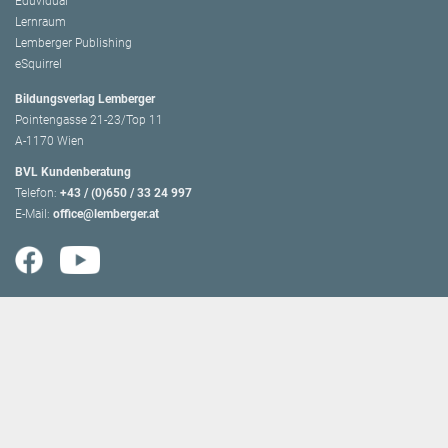
Eduvidual
Lernraum
Lemberger Publishing
eSquirrel
Bildungsverlag Lemberger
Pointengasse 21-23/Top 11
A-1170 Wien
BVL Kundenberatung
Telefon:
+43 / (0)650 / 33 24 997
E-Mail:
office@lemberger.at