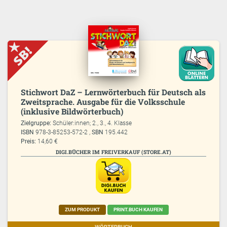
Stichwort DaZ – Lernwörterbuch für Deutsch als
Zweitsprache. Ausgabe für die Volksschule
(inklusive Bildwörterbuch)
Zielgruppe:
Schüler:innen; 2., 3., 4. Klasse
ISBN
978-3-85253-572-2 ,
SBN
195.442
Preis:
14,60 €
DIGI.BÜCHER IM FREIVERKAUF (STORE.AT)
ZUM PRODUKT
PRINT.BUCH KAUFEN