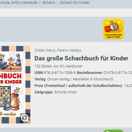
schule, AHS-Unterstufe
Schach
Schach für Kinder
Zoltán Géczi
;
Ferenc Halász
Das große Schachbuch für Kinder
152 Seiten, A4, 4C, Hardcover
ISBN
978-3-8174-1098-9,
Bestellnummer
CI-978-3-8174-1
Verlag
: Circon-Verlag / Hersteller in München/D
Preis (Freiverkauf / außerhalb der Schulbuchaktion)
: 16,0
Zielgruppe
: Schüler:innen