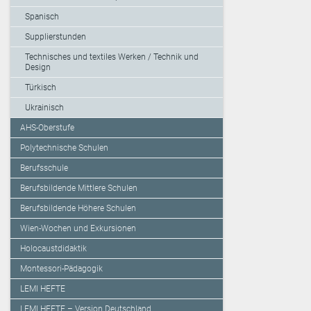
Spanisch
Supplierstunden
Technisches und textiles Werken / Technik und
Design
Türkisch
Ukrainisch
AHS-Oberstufe
Polytechnische Schulen
Berufsschule
Berufsbildende Mittlere Schulen
Berufsbildende Höhere Schulen
Wien-Wochen und Exkursionen
Holocaustdidaktik
Montessori-Pädagogik
LEMI HEFTE
LEMI HEFTE – Version Deutschland