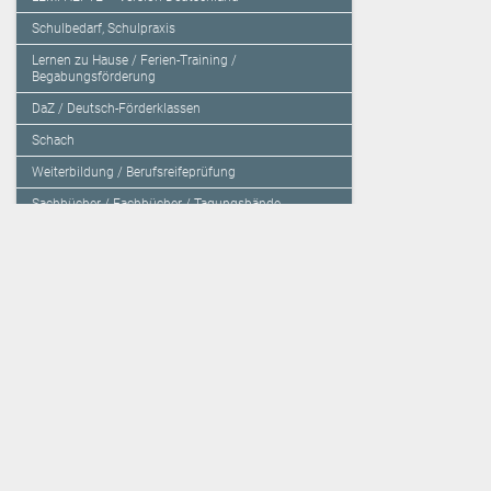
Schulbedarf, Schulpraxis
Lernen zu Hause / Ferien-Training /
Begabungsförderung
DaZ / Deutsch-Förderklassen
Schach
Weiterbildung / Berufsreifeprüfung
Sachbücher / Fachbücher / Tagungsbände
Herzensbildung / Resilienz / Traumapädagogik
Programmieren mit Kids
Deutschland – Grundschule
Deutschland – Gymnasium
Über den Verlag
Unsere Kooperati
Impressum, AGB und Lieferbestimmungen
Veritas Verlag
Kontakt
Mildenberger Verl
Kundenberatung (E-Mail)
elk Verlag