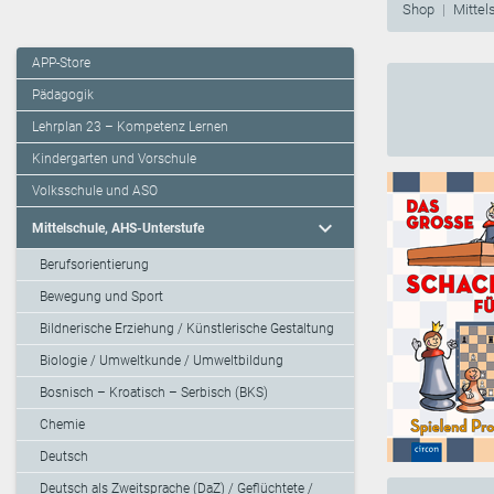
Shop
Mittel
APP-Store
Pädagogik
Lehrplan 23 – Kompetenz Lernen
Kindergarten und Vorschule
Volksschule und ASO
expand_more
Mittelschule, AHS-Unterstufe
Berufsorientierung
Bewegung und Sport
Bildnerische Erziehung / Künstlerische Gestaltung
Biologie / Umweltkunde / Umweltbildung
Bosnisch – Kroatisch – Serbisch (BKS)
Chemie
Deutsch
Deutsch als Zweitsprache (DaZ) / Geflüchtete /