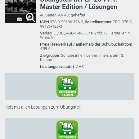
Master Edition / Lösungen
40 Seiten, A4, 4C; geheftet
ISBN
978-3-99186-126-3,
Bestellnummer
PRO-978-3-
99186-126-3
Verlag
: LEMBERGER PRO Line GmbH / Hersteller in
Wien/A
Preis (Freiverkauf / außerhalb der Schulbuchaktion)
:
4,99 €
Zielgruppe
: Schüler:innen, Lehrer:innen, Eltern, 3.
Klasse
Leistungsniveau(s)
: AHS
Heft mit allen Lösungen zum Übungsteil.