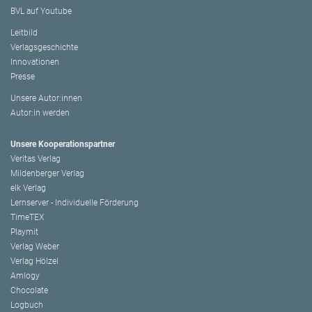
BVL auf Youtube
Leitbild
Verlagsgeschichte
Innovationen
Presse
Unsere Autor:innen
Autor:in werden
Unsere Kooperationspartner
Veritas Verlag
Mildenberger Verlag
elk Verlag
Lernserver - Individuelle Förderung
TimeTEX
Playmit
Verlag Weber
Verlag Hölzel
Amlogy
Chocolate
Logbuch