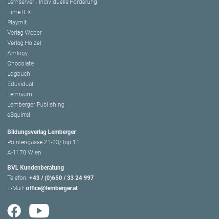
Lernserver - Individuelle Förderung
TimeTEX
Playmit
Verlag Weber
Verlag Hölzel
Amlogy
Chocolate
Logbuch
Eduvidual
Lernraum
Lemberger Publishing
eSquirrel
Bildungsverlag Lemberger
Pointengasse 21-23/Top 11
A-1170 Wien
BVL Kundenberatung
Telefon:
+43 / (0)650 / 33 24 997
E-Mail:
office@lemberger.at