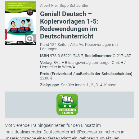
Albert Frei
;
Sepp Schachtler
Genial! Deutsch –
Kopiervorlagen 1-5:
Redewendungen im
Deutschunterricht
Rund 124 Seiten, A4, s/w; Kopiervorlagen mit
Lösungen
ISBN
978-3-85221-743-7,
Bestellnummer
G-217-437
Verlag
: BVL – Bildungsverlag Lemberger GmbH /
Hersteller in Wien/A
Preis (Freiverkauf / außerhalb der Schulbuchaktion)
:
22,80 €
Zielgruppe
: Schüler:innen, 1., 2., 3., 4. Klasse
Motivierende Trainingseinheiten für den Einsatz im
individualisierenden Deutschunterricht!Redensarten nehmen in
unserer Sprache einen festen Platz ein, gehören zum aktiven