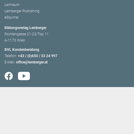
Lernraum
Lemberger Publishing
eSquirrel
Bildungsverlag Lemberger
Pointengasse 21-23/Top 11
A-1170 Wien
BVL Kundenberatung
Telefon:
+43 / (0)650 / 33 24 997
E-Mail:
office@lemberger.at