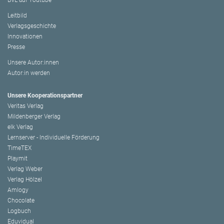
BVL auf Youtube
Leitbild
Verlagsgeschichte
Innovationen
Presse
Unsere Autor:innen
Autor:in werden
Unsere Kooperationspartner
Veritas Verlag
Mildenberger Verlag
elk Verlag
Lernserver - Individuelle Förderung
TimeTEX
Playmit
Verlag Weber
Verlag Hölzel
Amlogy
Chocolate
Logbuch
Eduvidual