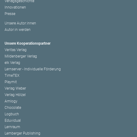
Verlagsgeschichte
Innovationen
Presse
Unsere Autor:innen
Autor:in werden
Unsere Kooperationspartner
Veritas Verlag
Mildenberger Verlag
elk Verlag
Lernserver - Individuelle Förderung
TimeTEX
Playmit
Verlag Weber
Verlag Hölzel
Amlogy
Chocolate
Logbuch
Eduvidual
Lernraum
Lemberger Publishing