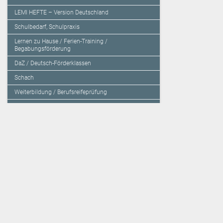
LEMI HEFTE – Version Deutschland
Schulbedarf, Schulpraxis
Lernen zu Hause / Ferien-Training /
Begabungsförderung
DaZ / Deutsch-Förderklassen
Schach
Weiterbildung / Berufsreifeprüfung
Sachbücher / Fachbücher / Tagungsbände
Herzensbildung / Resilienz / Traumapädagogik
Programmieren mit Kids
Deutschland – Grundschule
Deutschland – Gymnasium
Über den Verlag
Unsere Kooperati
Impressum, AGB und Lieferbestimmungen
Veritas Verlag
Kontakt
Mildenberger Verl