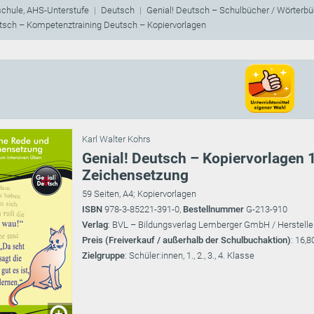
schule, AHS-Unterstufe
Deutsch
Genial! Deutsch – Schulbücher / Wörterbüc
tsch – Kompetenztraining Deutsch – Kopiervorlagen
Karl Walter Kohrs
Genial! Deutsch – Kopiervorlagen 1
Zeichensetzung
59 Seiten, A4; Kopiervorlagen
ISBN
978-3-85221-391-0,
Bestellnummer
G-213-910
Verlag
: BVL – Bildungsverlag Lemberger GmbH / Herstelle
Preis (Freiverkauf / außerhalb der Schulbuchaktion)
: 16,8
Zielgruppe
: Schüler:innen, 1., 2., 3., 4. Klasse