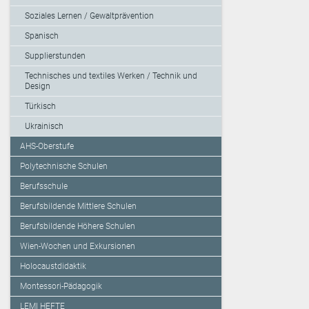
Soziales Lernen / Gewaltprävention
Spanisch
Supplierstunden
Technisches und textiles Werken / Technik und
Design
Türkisch
Ukrainisch
AHS-Oberstufe
Polytechnische Schulen
Berufsschule
Berufsbildende Mittlere Schulen
Berufsbildende Höhere Schulen
Wien-Wochen und Exkursionen
Holocaustdidaktik
Montessori-Pädagogik
LEMI HEFTE