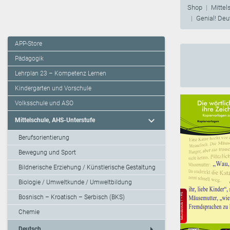
Shop
Mittel
Genial! Deu
APP-Store
Pädagogik
Lehrplan 23 – Kompetenz Lernen
Kindergarten und Vorschule
Volksschule und ASO
expand_more
Mittelschule, AHS-Unterstufe
Berufsorientierung
Bewegung und Sport
Bildnerische Erziehung / Künstlerische Gestaltung
Biologie / Umweltkunde / Umweltbildung
Bosnisch – Kroatisch – Serbisch (BKS)
Chemie
arrow_right
Deutsch