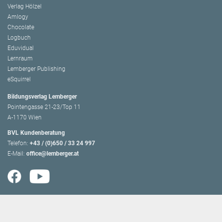
Verlag Hölzel
Amlogy
Chocolate
Logbuch
Eduvidual
Lernraum
Lemberger Publishing
eSquirrel
Bildungsverlag Lemberger
Pointengasse 21-23/Top 11
A-1170 Wien
BVL Kundenberatung
Telefon:
+43 / (0)650 / 33 24 997
E-Mail:
office@lemberger.at