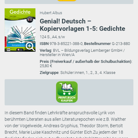
Hubert Albus
Genial! Deutsch –
Kopiervorlagen 1-5: Gedichte
124 S., A4, s/w
ISBN
978-3-85221-388-0,
Bestellnummer
G-213-880
Verlag
: BVL – Bildungsverlag Lemberger GmbH /
Hersteller in Wien/A
Preis (Freiverkauf / außerhalb der Schulbuchaktion)
:
25,80 €
Zielgruppe
: Schüler:innen, 1., 2., 3., 4. Klasse
In diesem Band finden Lehrkräfte anspruchsvolle Lyrik von
berühmten Literaten aus allen Literaturepochen wie z.B. Walther
von der Vogelweide, Andreas Gryphius, Theodor Storm, Bertolt
Brecht, Marie Luise Kaschnitz und Günter Eich.Zu jedem der 18