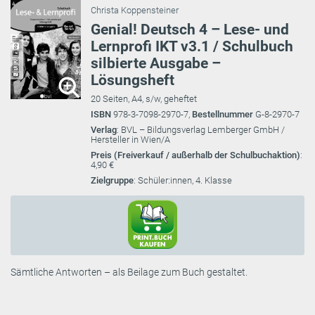
Christa Koppensteiner
Genial! Deutsch 4 – Lese- und
Lernprofi IKT v3.1 / Schulbuch
silbierte Ausgabe –
Lösungsheft
20 Seiten, A4, s/w, geheftet
ISBN
978-3-7098-2970-7,
Bestellnummer
G-8-2970-7
Verlag
: BVL – Bildungsverlag Lemberger GmbH /
Hersteller in Wien/A
Preis (Freiverkauf / außerhalb der Schulbuchaktion)
:
4,90 €
Zielgruppe
: Schüler:innen, 4. Klasse
Sämtliche Antworten – als Beilage zum Buch gestaltet.