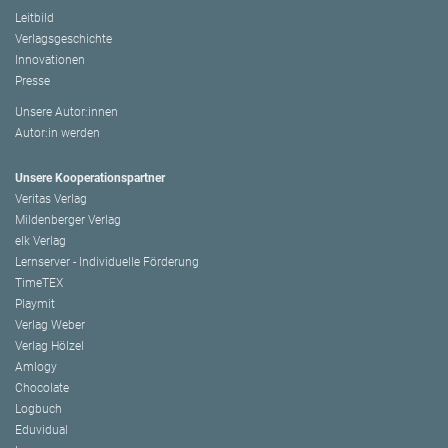
Leitbild
Verlagsgeschichte
Innovationen
Presse
Unsere Autor:innen
Autor:in werden
Unsere Kooperationspartner
Veritas Verlag
Mildenberger Verlag
elk Verlag
Lernserver - Individuelle Förderung
TimeTEX
Playmit
Verlag Weber
Verlag Hölzel
Amlogy
Chocolate
Logbuch
Eduvidual