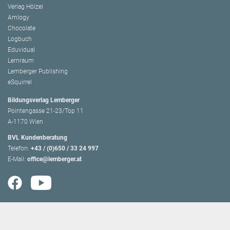
Verlag Hölzel
Amlogy
Chocolate
Logbuch
Eduvidual
Lernraum
Lemberger Publishing
eSquirrel
Bildungsverlag Lemberger
Pointengasse 21-23/Top 11
A-1170 Wien
BVL Kundenberatung
Telefon:
+43 / (0)650 / 33 24 997
E-Mail:
office@lemberger.at