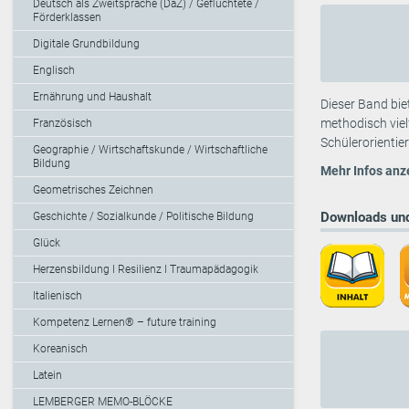
Deutsch als Zweitsprache (DaZ) / Geflüchtete /
Förderklassen
Digitale Grundbildung
Englisch
Ernährung und Haushalt
Dieser Band bie
methodisch viel
Französisch
Schülerorientie
Geographie / Wirtschaftskunde / Wirtschaftliche
Bildung
Mehr Infos anz
Geometrisches Zeichnen
Downloads und
Geschichte / Sozialkunde / Politische Bildung
Glück
Herzensbildung I Resilienz I Traumapädagogik
Italienisch
Kompetenz Lernen® – future training
Koreanisch
Latein
LEMBERGER MEMO-BLÖCKE