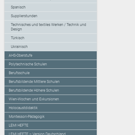
Spanisch
Supplierstunden
Technisches und textiles Werken / Technik und
Design
Türkisch
Ukrainisch
AHS-Oberstufe
Polytechnische Schulen
Berufsschule
Berufsbildende Mittlere Schulen
Berufsbildende Höhere Schulen
Wien-Wochen und Exkursionen
Holocaustdidaktik
Montessori-Pädagogik
LEMI HEFTE
LEMI HEFTE – Version Deutschland