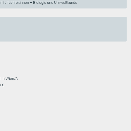
en für Lehrer:innen – Biologie und Umweltkunde
r in Wien/A
0 €