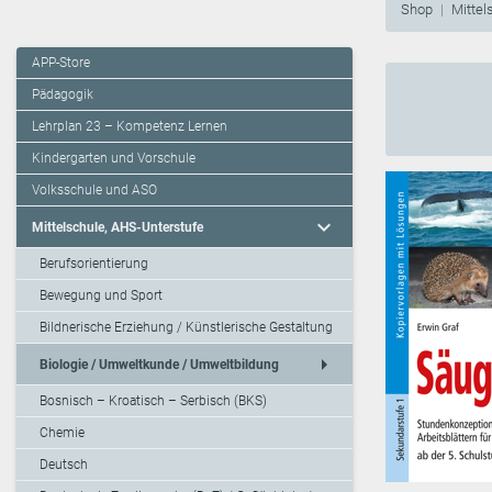
Shop
Mittel
APP-Store
Pädagogik
Lehrplan 23 – Kompetenz Lernen
Kindergarten und Vorschule
Volksschule und ASO
expand_more
Mittelschule, AHS-Unterstufe
Berufsorientierung
Bewegung und Sport
Bildnerische Erziehung / Künstlerische Gestaltung
arrow_right
Biologie / Umweltkunde / Umweltbildung
Bosnisch – Kroatisch – Serbisch (BKS)
Chemie
Deutsch