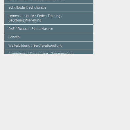
Schulbedarf, Schulpraxis
Lernen zu Hause / Ferien-Training /
Begabungsförderung
DaZ / Deutsch-Förderklassen
Schach
Weiterbildung / Berufsreifeprüfung
Sachbücher / Fachbücher / Tagungsbände
Herzensbildung / Resilienz / Traumapädagogik
Programmieren mit Kids
Deutschland – Grundschule
Deutschland – Gymnasium
Über den Verlag
Unsere Kooperati
Impressum, AGB und Lieferbestimmungen
Veritas Verlag
Kontakt
Mildenberger Verl
Kundenberatung (E-Mail)
elk Verlag