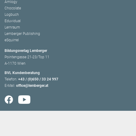
Amlogy
Chocolate
Logbuch
Eduvidual
Lernraum
Lemberger Publishing
eSquirrel
Bildungsverlag Lemberger
Pointengasse 21-23/Top 11
A-1170 Wien
BVL Kundenberatung
Telefon:
+43 / (0)650 / 33 24 997
E-Mail:
office@lemberger.at