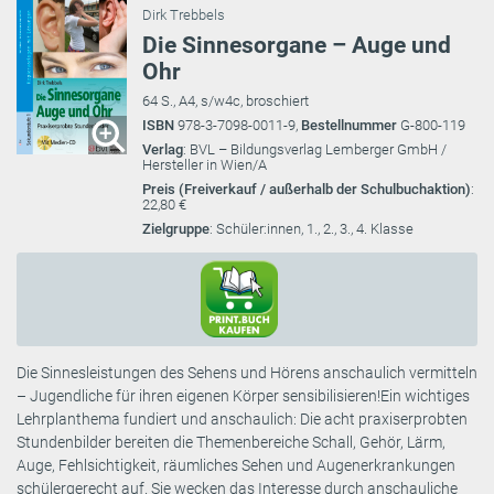
Dirk Trebbels
Die Sinnesorgane – Auge und
Ohr
64 S., A4, s/w4c, broschiert
ISBN
978-3-7098-0011-9,
Bestellnummer
G-800-119
Verlag
: BVL – Bildungsverlag Lemberger GmbH /
Hersteller in Wien/A
Preis (Freiverkauf / außerhalb der Schulbuchaktion)
:
22,80 €
Zielgruppe
: Schüler:innen, 1., 2., 3., 4. Klasse
Die Sinnesleistungen des Sehens und Hörens anschaulich vermitteln
– Jugendliche für ihren eigenen Körper sensibilisieren!Ein wichtiges
Lehrplanthema fundiert und anschaulich: Die acht praxiserprobten
Stundenbilder bereiten die Themenbereiche Schall, Gehör, Lärm,
Auge, Fehlsichtigkeit, räumliches Sehen und Augenerkrankungen
schülergerecht auf. Sie wecken das Interesse durch anschauliche