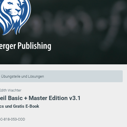
– Übungsteile und Lösungen
Edith Wachter
il Basic + Master Edition v3.1
cs und Gratis E-Book
4C-818-053-COD