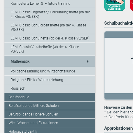
Kompetenz Lernen® – future training
LEMI Classic Organizer / Hausübungshefte (ab der
4. Klasse VS/SEK)
Schulbuchaktio
LEMI Classic Schularbeitshefte (ab der 4. Klasse
VS/SEK)
LEMI Classic Schulhefte (ab der 4. Klasse VS/SEK)
LEMI Classic Vokabelhefte (ab der 4. Klasse
VS/SEK)
arrow_right
Mathematik
Politische Bildung und Wirtschaftskunde
Religion / Ethik / Werteerziehung
Russisch
Berufsschule
Berufsbildende Mittlere Schulen
Hinweise zu den 
* Bei den hier a
Berufsbildende Höhere Schulen
** Der Preis für 
Wien-Wochen und Exkursionen
Approbationen 
Holocaustdidaktik