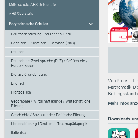
Mittelschule, AHS-Unterstufe
AHS-Oberstufe
expand_more
Polytechnische Schulen
Berufsorientierung und Lebenskunde
Bosnisch – Kroatisch – Serbisch (BKS)
Deutsch
Deutsch als Zweitsprache (DaZ) / Geflüchtete /
Förderklassen
Digitale Grundbildung
Von Profis – fü
Englisch
Mathematik. Die
Französisch
Bildungsstandar
Geographie / Wirtschaftskunde / Wirtschaftliche
Mehr Infos anz
Bildung
Geschichte / Sozialkunde / Politische Bildung
Downloads und
Herzensbildung I Resilienz I Traumapädagogik
Italienisch