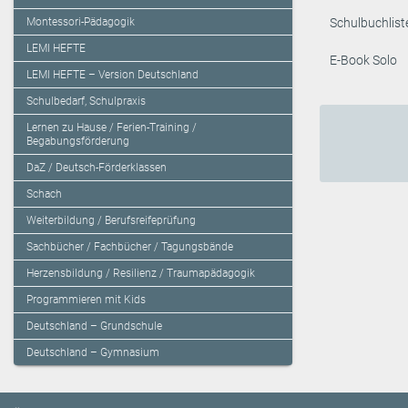
Schulbuchlist
Montessori-Pädagogik
LEMI HEFTE
E-Book Solo
LEMI HEFTE – Version Deutschland
Schulbedarf, Schulpraxis
Lernen zu Hause / Ferien-Training /
Begabungsförderung
DaZ / Deutsch-Förderklassen
Schach
Weiterbildung / Berufsreifeprüfung
Sachbücher / Fachbücher / Tagungsbände
Herzensbildung / Resilienz / Traumapädagogik
Programmieren mit Kids
Deutschland – Grundschule
Deutschland – Gymnasium