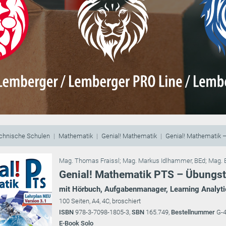
echnische Schulen
Mathematik
Genial! Mathematik
Genial! Mathematik 
Mag. Thomas Fraissl
;
Mag. Markus Idlhammer, BEd
;
Mag. 
Genial! Mathematik PTS – Übungste
mit Hörbuch, Aufgabenmanager, Learning Analyti
100 Seiten, A4, 4C, broschiert
ISBN
978-3-7098-1805-3,
SBN
165.749,
Bestellnummer
G-
E-Book Solo