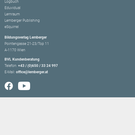
Logbuch
Eduvidual
Lernraum
Lemberger Publishing
eSquirrel
Bildungsverlag Lemberger
Pointengasse 21-23/Top 11
A-1170 Wien
BVL Kundenberatung
Telefon:
+43 / (0)650 / 33 24 997
E-Mail:
office@lemberger.at