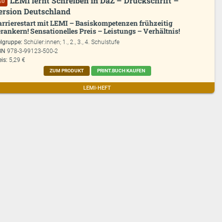
LEMI lernt Schreiben in DaZ – Druckschrift –
EU
ersion Deutschland
rrierestart mit LEMI – Basiskompetenzen frühzeitig
rankern! Sensationelles Preis – Leistungs – Verhältnis!
elgruppe:
Schüler:innen; 1., 2., 3., 4. Schulstufe
BN
978-3-99123-500-2
eis:
5,29 €
ZUM PRODUKT
PRINT.BUCH KAUFEN
LEMI-HEFT