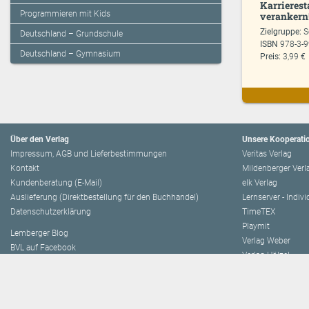
Karrierest
Programmieren mit Kids
verankern!
Zielgruppe:
S
Deutschland – Grundschule
ISBN
978-3-
Deutschland – Gymnasium
Preis:
3,99 €
Über den Verlag
Unsere Kooperati
Impressum, AGB und Lieferbestimmungen
Veritas Verlag
Kontakt
Mildenberger Verl
Kundenberatung (E-Mail)
elk Verlag
Auslieferung (Direktbestellung für den Buchhandel)
Lernserver - Indiv
Datenschutzerklärung
TimeTEX
Playmit
Lemberger Blog
Verlag Weber
BVL auf Facebook
Verlag Hölzel
BVL auf Youtube
Amlogy
Leitbild
Chocolate
Verlagsgeschichte
Logbuch