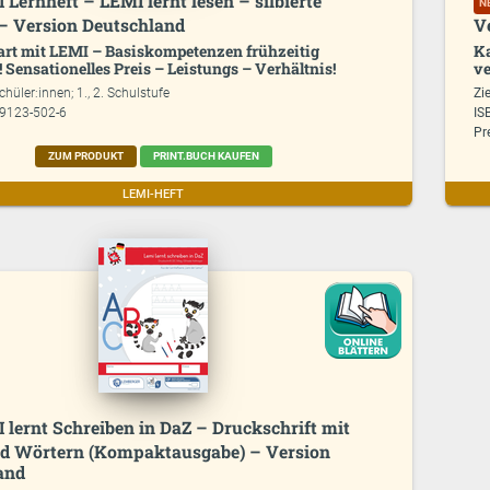
 Lernheft – LEMI lernt lesen – silbierte
N
– Version Deutschland
V
art mit LEMI – Basiskompetenzen frühzeitig
Ka
 Sensationelles Preis – Leistungs – Verhältnis!
ve
chüler:innen; 1., 2. Schulstufe
Zi
99123-502-6
IS
Pr
ZUM PRODUKT
PRINT.BUCH KAUFEN
LEMI-HEFT
 lernt Schreiben in DaZ – Druckschrift mit
nd Wörtern (Kompaktausgabe) – Version
and