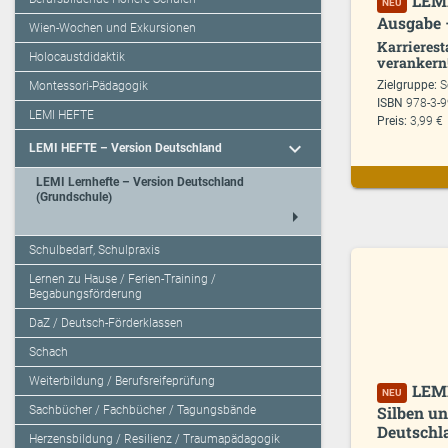
LEMI
NEU
Ausgabe 
Wien-Wochen und Exkursionen
Karrierest
Holocaustdidaktik
verankern!
Zielgruppe:
S
Montessori-Pädagogik
ISBN
978-3-
LEMI HEFTE
Preis:
3,99 €
expand_more
LEMI HEFTE – Version Deutschland
LEMI Lernhefte – Version Deutschland
(Grundschule)
arrow_right
Schulbedarf, Schulpraxis
Lernen zu Hause / Ferien-Training /
Begabungsförderung
DaZ / Deutsch-Förderklassen
Schach
Weiterbildung / Berufsreifeprüfung
LEMI
NEU
Silben u
Sachbücher / Fachbücher / Tagungsbände
Deutschl
Herzensbildung / Resilienz / Traumapädagogik