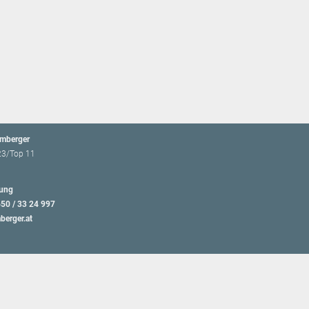
emberger
23/Top 11
ung
650 / 33 24 997
berger.at