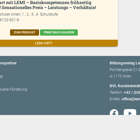
art mit LEMI – Basiskompetenzen frühzeitig
 Sensationelles Preis – Leistungs – Verhältnis!
chüler:innen; 1., 2., 3., 4. Schulstufe
99123-501-9
ZUM PRODUKT
PRINT.BUCH KAUFEN
LEMI-HEFT
onspartner
Bildungsverlag L
Pointengasse 21-
ag
A-1170 Wien
BVL Kundenberat
iduelle Förderung
Telefon:
+43 / (0)
E-Mail:
office@lem