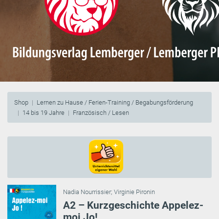
Shop
Lernen zu Hause / Ferien-Training / Begabungsförderung
14 bis 19 Jahre
Französisch / Lesen
Nadia Nourrissier
;
Virginie Pironin
A2 – Kurzgeschichte Appelez-
moi Jo!