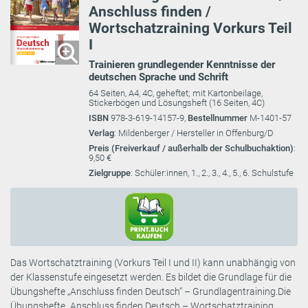
Anschluss finden /
Wortschatzraining Vorkurs Teil
I
Trainieren grundlegender Kenntnisse der
deutschen Sprache und Schrift
64 Seiten, A4, 4C, geheftet; mit Kartonbeilage,
Stickerbögen und Lösungsheft (16 Seiten, 4C)
ISBN
978-3-619-14157-9,
Bestellnummer
M-1401-57
Verlag
: Mildenberger / Hersteller in Offenburg/D
Preis (Freiverkauf / außerhalb der Schulbuchaktion)
:
9,50 €
Zielgruppe
: Schüler:innen, 1., 2., 3., 4., 5., 6. Schulstufe
Das Wortschatztraining (Vorkurs Teil I und II) kann unabhängig von
der Klassenstufe eingesetzt werden. Es bildet die Grundlage für die
Übungshefte „Anschluss finden Deutsch” – Grundlagentraining.Die
Übungshefte „Anschluss finden Deutsch – Wortschatztraining