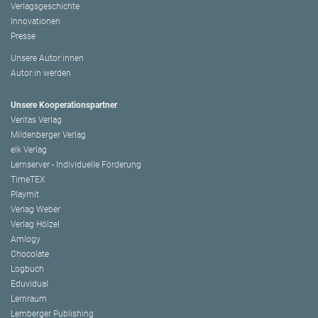
Verlagsgeschichte
Innovationen
Presse
Unsere Autor:innen
Autor:in werden
Unsere Kooperationspartner
Veritas Verlag
Mildenberger Verlag
elk Verlag
Lernserver - Individuelle Förderung
TimeTEX
Playmit
Verlag Weber
Verlag Hölzel
Amlogy
Chocolate
Logbuch
Eduvidual
Lernraum
Lemberger Publishing