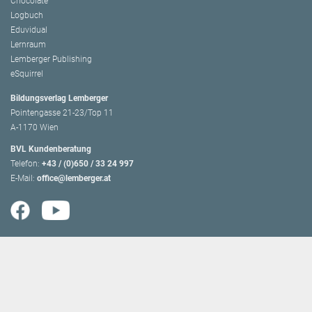
Chocolate
Logbuch
Eduvidual
Lernraum
Lemberger Publishing
eSquirrel
Bildungsverlag Lemberger
Pointengasse 21-23/Top 11
A-1170 Wien
BVL Kundenberatung
Telefon:
+43 / (0)650 / 33 24 997
E-Mail:
office@lemberger.at