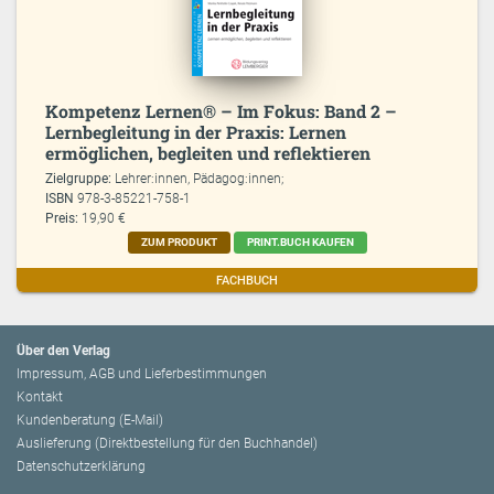
Kompetenz Lernen® – Im Fokus: Band 2 –
Lernbegleitung in der Praxis: Lernen
ermöglichen, begleiten und reflektieren
Zielgruppe:
Lehrer:innen, Pädagog:innen;
ISBN
978-3-85221-758-1
Preis:
19,90 €
ZUM PRODUKT
PRINT.BUCH KAUFEN
FACHBUCH
Über den Verlag
Impressum, AGB und Lieferbestimmungen
Kontakt
Kundenberatung (E-Mail)
Auslieferung (Direktbestellung für den Buchhandel)
Datenschutzerklärung