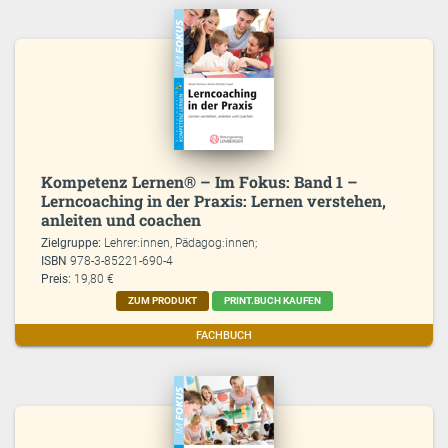
Kompetenz Lernen® – Im Fokus: Band 1 –
Lerncoaching in der Praxis: Lernen verstehen,
anleiten und coachen
Zielgruppe:
Lehrer:innen, Pädagog:innen;
ISBN
978-3-85221-690-4
Preis:
19,80 €
ZUM PRODUKT
PRINT.BUCH KAUFEN
FACHBUCH