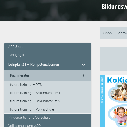
Shop
Lehrp
APP-Store
Pädagogik
expand_more
Lehrplan 23 – Kompetenz Lernen
arrow_right
Fachliteratur
future training – PTS
future training – Sekundarstufe 1
future training – Sekundarstufe 2
future training – Volksschule
Kindergarten und Vorschule
Volksschule und ASO