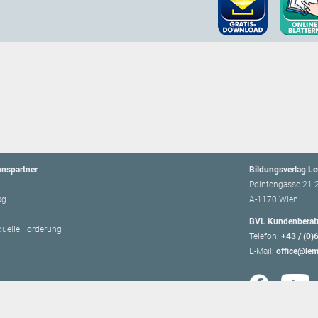
onspartner
Bildungsverlag L
Pointengasse 21-
ag
A-1170 Wien
BVL Kundenberat
iduelle Förderung
Telefon:
+43 / (0)
E-Mail:
office@lem