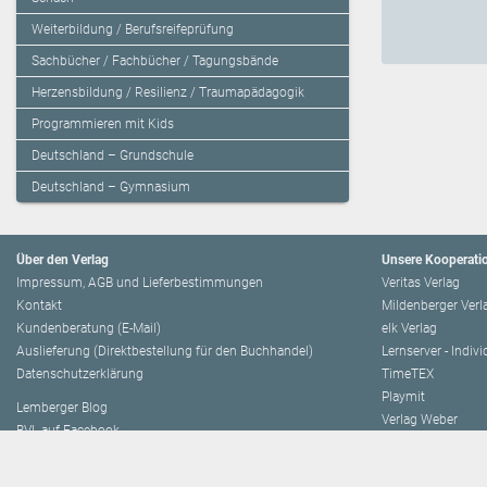
Weiterbildung / Berufsreifeprüfung
Sachbücher / Fachbücher / Tagungsbände
Herzensbildung / Resilienz / Traumapädagogik
Programmieren mit Kids
Deutschland – Grundschule
Deutschland – Gymnasium
Über den Verlag
Unsere Kooperati
Impressum, AGB und Lieferbestimmungen
Veritas Verlag
Kontakt
Mildenberger Verl
Kundenberatung (E-Mail)
elk Verlag
Auslieferung (Direktbestellung für den Buchhandel)
Lernserver - Indiv
Datenschutzerklärung
TimeTEX
Playmit
Lemberger Blog
Verlag Weber
BVL auf Facebook
Verlag Hölzel
BVL auf Youtube
Amlogy