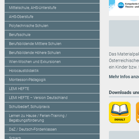
Mittelschule, AHS-Unterstufe
AHS-Oberstufe
Polytechnische Schulen
Berufsschule
Berufsbildende Mittlere Schulen
Berufsbildende Höhere Schulen
Das Materialpa
Österreichische
Wien-Wochen und Exkursionen
ein Kinder bzw.
Holocaustdidaktik
Mehr Infos anz
Montessori-Pädagogik
LEMI HEFTE
Downloads und
LEMI HEFTE – Version Deutschland
Schulbedarf, Schulpraxis
Lernen zu Hause / Ferien-Training /
Begabungsförderung
DaZ / Deutsch-Förderklassen
Schach