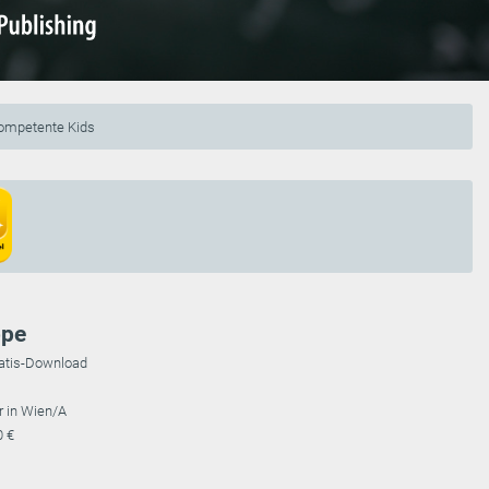
ompetente Kids
ppe
ratis-Download
r in Wien/A
0 €