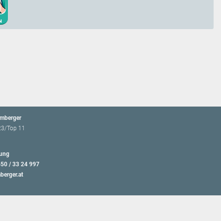
emberger
23/Top 11
ung
650 / 33 24 997
berger.at