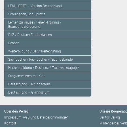
LEMI HEFTE – Version Deutschland
Schulbedarf, Schulpraxis
Lernen zu Hause / Ferien-Training /
Begabungsförderung
DaZ / Deutsch-Förderklassen
Schach
Weiterbildung / Berufsreifeprüfung
Sachbücher / Fachbücher / Tagungsbände
Herzensbildung / Resilienz / Traumapädagogik
Programmieren mit Kids
Deutschland – Grundschule
Deutschland – Gymnasium
Über den Verlag
Unsere Kooperati
Impressum, AGB und Lieferbestimmungen
Veritas Verlag
Kontakt
Mildenberger Verl