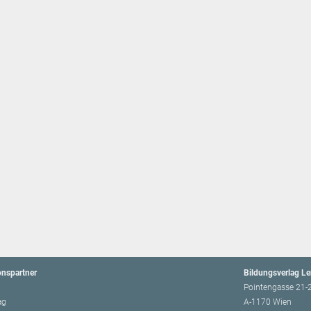
onspartner
Bildungsverlag L
Pointengasse 21-
ag
A-1170 Wien