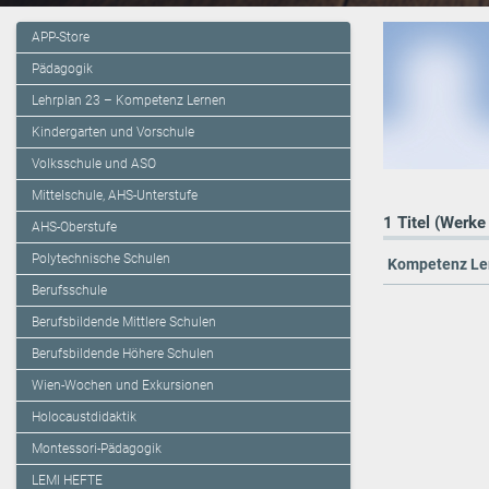
APP-Store
Pädagogik
Lehrplan 23 – Kompetenz Lernen
Kindergarten und Vorschule
Volksschule und ASO
Mittelschule, AHS-Unterstufe
1 Titel (Werke
AHS-Oberstufe
Polytechnische Schulen
Kompetenz Le
Berufsschule
Berufsbildende Mittlere Schulen
Berufsbildende Höhere Schulen
Wien-Wochen und Exkursionen
Holocaustdidaktik
Montessori-Pädagogik
LEMI HEFTE