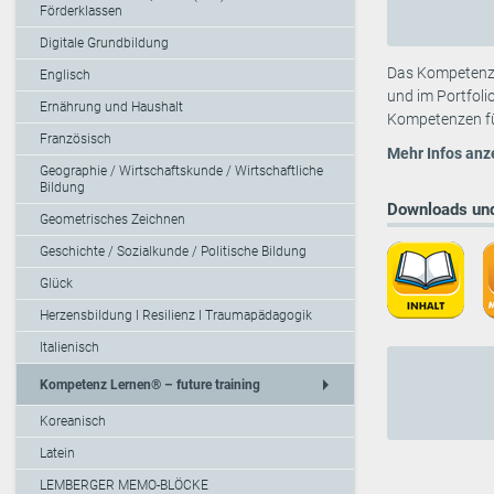
Förderklassen
Digitale Grundbildung
Das Kompetenz-P
Englisch
und im Portfoli
Ernährung und Haushalt
Kompetenzen für
Französisch
Mehr Infos anz
Geographie / Wirtschaftskunde / Wirtschaftliche
Bildung
Downloads und
Geometrisches Zeichnen
Geschichte / Sozialkunde / Politische Bildung
Glück
Herzensbildung I Resilienz I Traumapädagogik
Italienisch
arrow_right
Kompetenz Lernen® – future training
Koreanisch
Latein
LEMBERGER MEMO-BLÖCKE