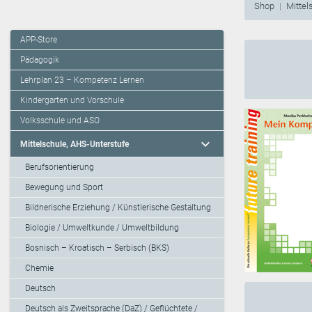
Shop
Mittel
APP-Store
Pädagogik
Lehrplan 23 – Kompetenz Lernen
Kindergarten und Vorschule
Volksschule und ASO
expand_more
Mittelschule, AHS-Unterstufe
Berufsorientierung
Bewegung und Sport
Bildnerische Erziehung / Künstlerische Gestaltung
Biologie / Umweltkunde / Umweltbildung
Bosnisch – Kroatisch – Serbisch (BKS)
Chemie
Deutsch
Deutsch als Zweitsprache (DaZ) / Geflüchtete /