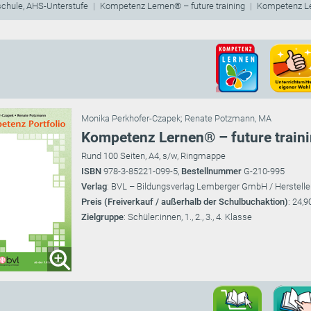
schule, AHS-Unterstufe
Kompetenz Lernen® – future training
Kompetenz Le
Monika Perkhofer-Czapek
;
Renate Potzmann, MA
Kompetenz Lernen® – future train
Rund 100 Seiten, A4, s/w, Ringmappe
ISBN
978-3-85221-099-5,
Bestellnummer
G-210-995
Verlag
: BVL – Bildungsverlag Lemberger GmbH / Herstelle
Preis (Freiverkauf / außerhalb der Schulbuchaktion)
: 24,9
Zielgruppe
: Schüler:innen, 1., 2., 3., 4. Klasse