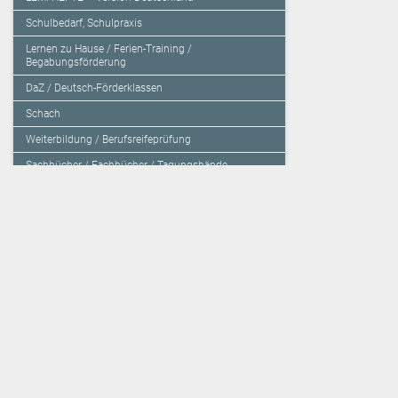
Schulbedarf, Schulpraxis
Lernen zu Hause / Ferien-Training /
Begabungsförderung
DaZ / Deutsch-Förderklassen
Schach
Weiterbildung / Berufsreifeprüfung
Sachbücher / Fachbücher / Tagungsbände
Herzensbildung / Resilienz / Traumapädagogik
Programmieren mit Kids
Deutschland – Grundschule
Deutschland – Gymnasium
Über den Verlag
Unsere Kooperati
Impressum, AGB und Lieferbestimmungen
Veritas Verlag
Kontakt
Mildenberger Verl
Kundenberatung (E-Mail)
elk Verlag