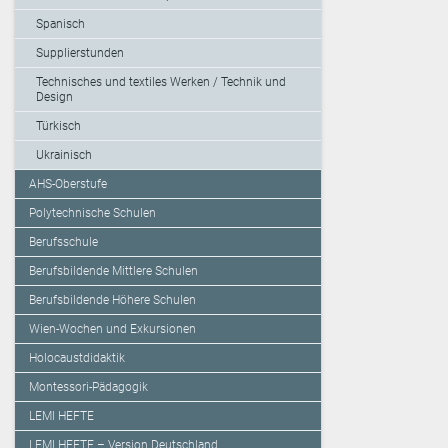
Spanisch
Supplierstunden
Technisches und textiles Werken / Technik und
Design
Türkisch
Ukrainisch
AHS-Oberstufe
Polytechnische Schulen
Berufsschule
Berufsbildende Mittlere Schulen
Berufsbildende Höhere Schulen
Wien-Wochen und Exkursionen
Holocaustdidaktik
Montessori-Pädagogik
LEMI HEFTE
LEMI HEFTE – Version Deutschland